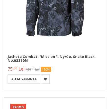
Jacheta Combat, "Mission ", Ny/Co, Snake Black,
No.03360N
00
75
Lei
00
150
Lei
- 50%
ALEGE VARIANTA
PROMO