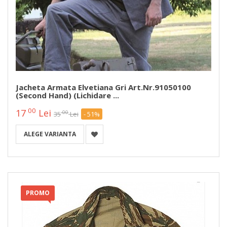
Jacheta Armata Elvetiana Gri Art.Nr.91050100
(second Hand) (Lichidare ...
00
17
Lei
00
35
Lei
- 51%
ALEGE VARIANTA
PROMO