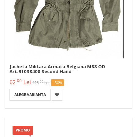
Jacheta Militara Armata Belgiana M88 OD
Art.91038400 Second Hand
00
62
Lei
00
125
Lei
- 50%
ALEGE VARIANTA
PROMO