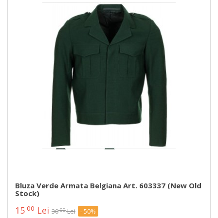
Bluza Verde Armata Belgiana Art. 603337 (new Old
Stock)
00
15
Lei
00
30
Lei
- 50%