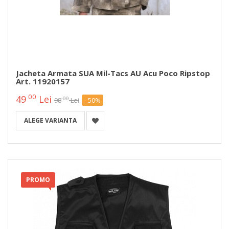
Jacheta Armata SUA Mil-Tacs AU Acu Poco Ripstop
Art. 11920157
00
49
Lei
00
98
Lei
- 50%
ALEGE VARIANTA
PROMO