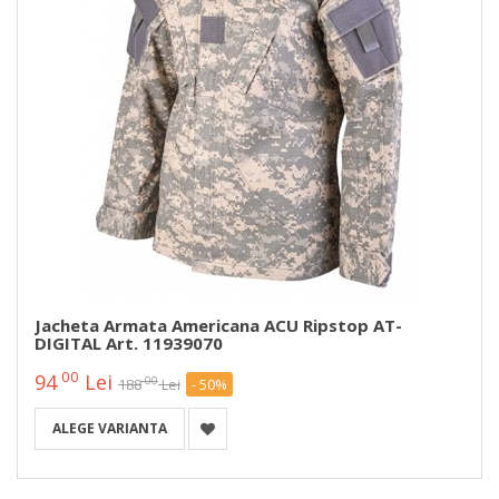
Jacheta Armata Americana ACU Ripstop AT-
DIGITAL Art. 11939070
00
94
Lei
00
188
Lei
- 50%
ALEGE VARIANTA