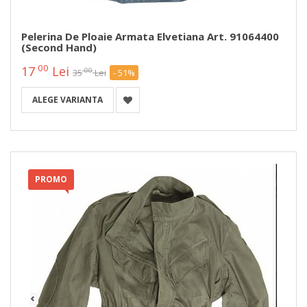
Pelerina De Ploaie Armata Elvetiana Art. 91064400
(second Hand)
00
17
Lei
00
35
Lei
- 51%
ALEGE VARIANTA
PROMO