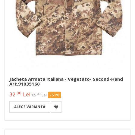
Jacheta Armata Italiana - Vegetato- Second-Hand
Art.91035160
00
32
Lei
00
65
Lei
- 51%
ALEGE VARIANTA