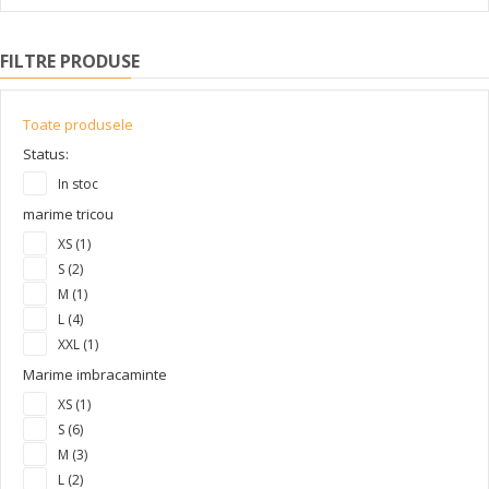
FILTRE PRODUSE
Toate produsele
Status:
In stoc
marime tricou
XS (1)
S (2)
M (1)
L (4)
XXL (1)
Marime imbracaminte
XS (1)
S (6)
M (3)
L (2)