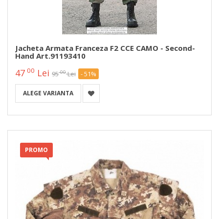
Jacheta Armata Franceza F2 CCE CAMO - Second-
Hand Art.91193410
00
47
Lei
00
95
Lei
- 51%
ALEGE VARIANTA
PROMO