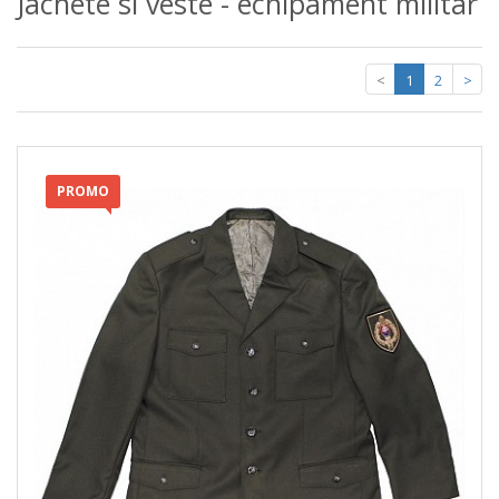
Jachete si veste - echipament militar
<
1
2
>
PROMO