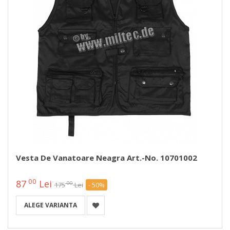
Vesta De Vanatoare Neagra Art.-No. 10701002
00
87
Lei
00
175
Lei
- 50%
ALEGE VARIANTA