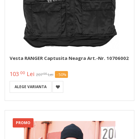
Vesta RANGER Captusita Neagra Art.-Nr. 10706002
00
103
Lei
00
207
Lei
- 50%
ALEGE VARIANTA
PROMO