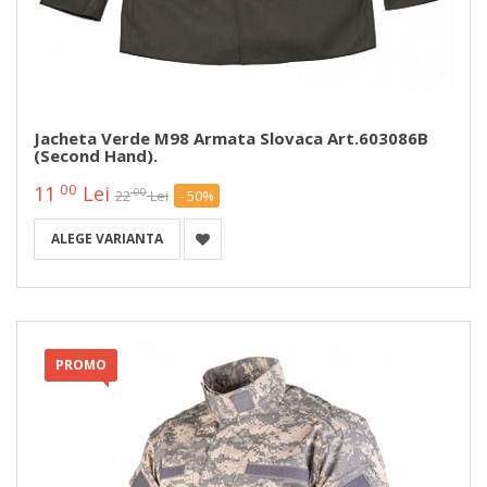
Jacheta Verde M98 Armata Slovaca Art.603086B
(second Hand).
00
11
Lei
00
22
Lei
- 50%
ALEGE VARIANTA
PROMO