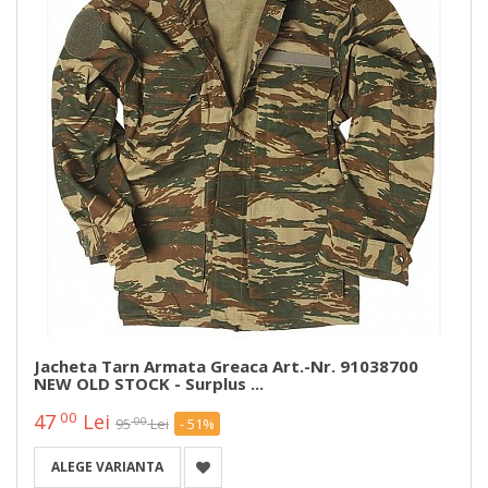
Jacheta Tarn Armata Greaca Art.-Nr. 91038700
NEW OLD STOCK - Surplus ...
00
47
Lei
00
95
Lei
- 51%
ALEGE VARIANTA