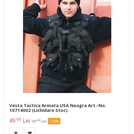
Vesta Tactica Armata USA Neagra Art.-No.
10714002 (lichidare Stoc)
00
49
Lei
00
98
Lei
- 50%