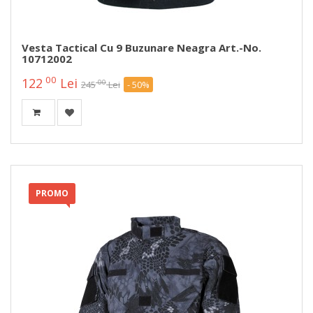
Vesta Tactical Cu 9 Buzunare Neagra Art.-No.
10712002
00
122
Lei
00
245
Lei
- 50%
PROMO