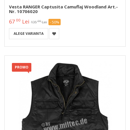
Vesta RANGER Captusita Camuflaj Woodland Art.-
Nr. 10706020
00
67
Lei
00
135
Lei
- 50%
ALEGE VARIANTA
PROMO