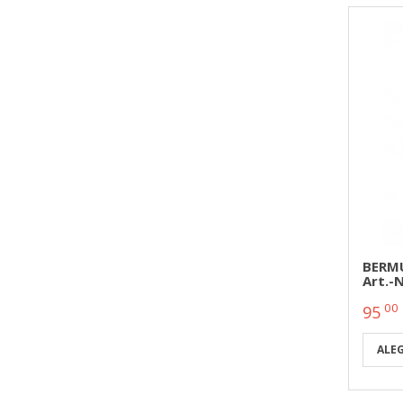
BERMU
Art.-
00
95
ALE