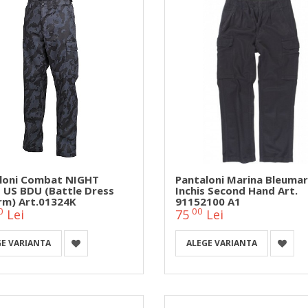
loni Combat NIGHT
Pantaloni Marina Bleumar
US BDU (Battle Dress
Inchis Second Hand Art.
rm) Art.01324K
91152100 A1
0
00
Lei
75
Lei
GE VARIANTA
ALEGE VARIANTA