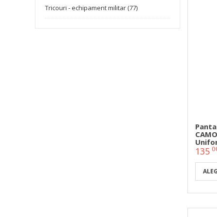
Tricouri - echipament militar (77)
Panta
CAMO 
Unifo
0
135
ALE