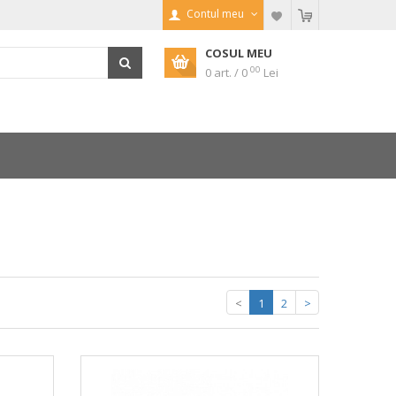
Contul meu
COSUL MEU
00
0 art. / 0
Lei
<
1
2
>