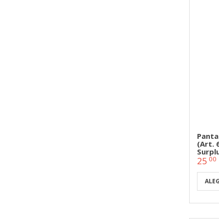
Panta
(Art.
Surplu
00
25
ALE