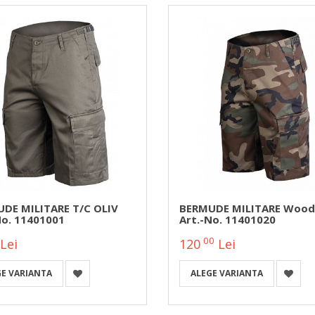
DE MILITARE T/C OLIV
BERMUDE MILITARE Wood
No. 11401001
Art.-No. 11401020
00
Lei
120
Lei
GE VARIANTA
ALEGE VARIANTA