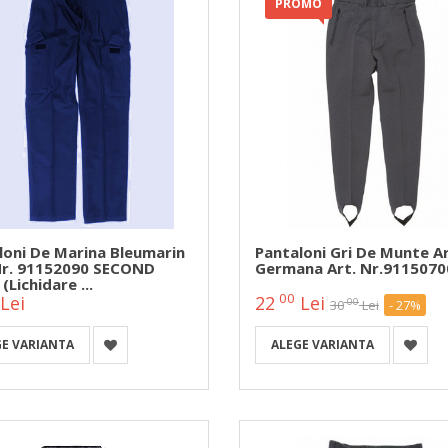
PROMO
loni De Marina Bleumarin
Pantaloni Gri De Munte 
Nr. 91152090 SECOND
Germana Art. Nr.9115070
Lichidare ...
00
Lei
22
Lei
00
30
Lei
- 27%
GE VARIANTA
ALEGE VARIANTA