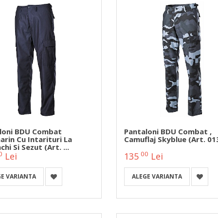
loni BDU Combat
Pantaloni BDU Combat ,
rin Cu Intarituri La
Camuflaj Skyblue (Art. 0
hi Si Sezut (Art. ...
0
00
Lei
135
Lei
GE VARIANTA
ALEGE VARIANTA