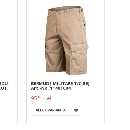
 BDU
BERMUDE MILITARE T/C BEJ
CUT
Art.-No. 11401004
00
95
Lei
ALEGE VARIANTA