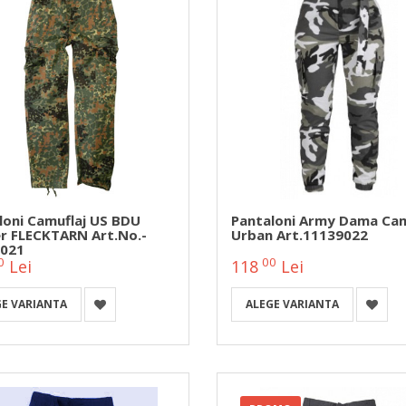
loni Camuflaj US BDU
Pantaloni Army Dama Cam
r FLECKTARN Art.No.-
Urban Art.11139022
021
0
00
Lei
118
Lei
GE VARIANTA
ALEGE VARIANTA