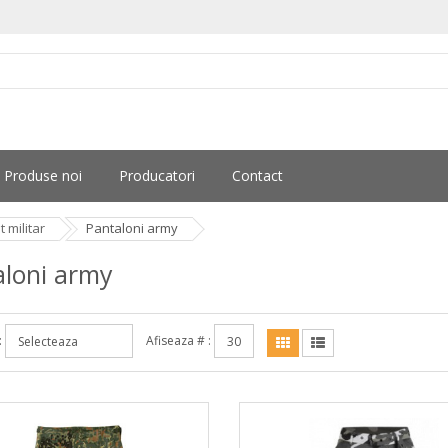
Produse noi
Producatori
Contact
 militar
Pantaloni army
aloni army
:
Afiseaza # :