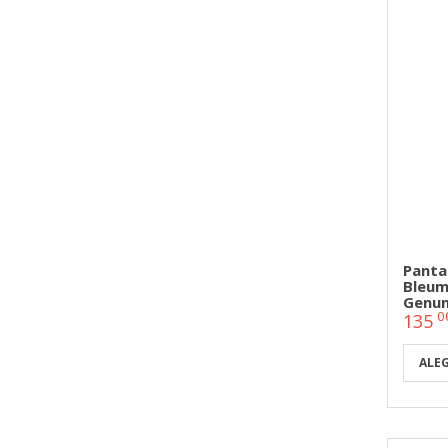
Panta
Bleuma
Genunc
0
135
ALE