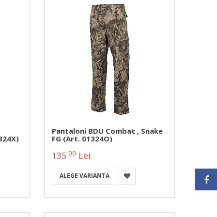
Pantaloni BDU Combat , Snake
1324X)
FG (Art. 01324O)
00
135
Lei
ALEGE VARIANTA