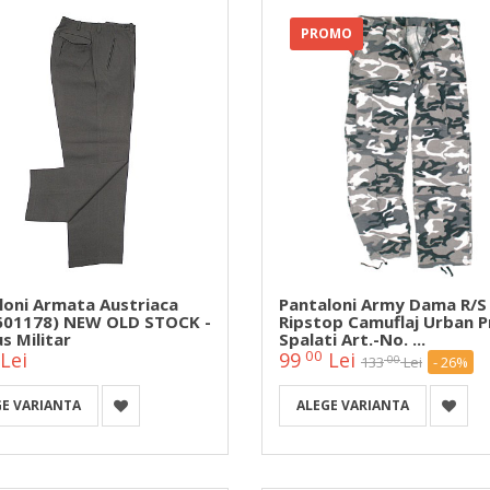
PROMO
loni Armata Austriaca
Pantaloni Army Dama R/S
 601178) NEW OLD STOCK -
Ripstop Camuflaj Urban P
s Militar
Spalati Art.-No. ...
00
Lei
99
Lei
00
133
Lei
- 26%
GE VARIANTA
ALEGE VARIANTA