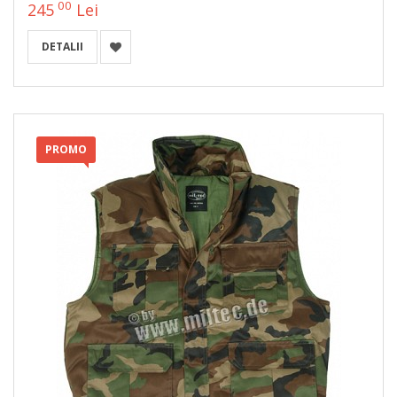
00
245
Lei
DETALII
PROMO