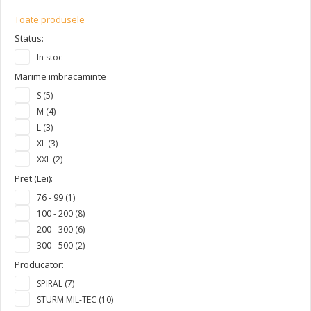
Toate produsele
Status:
In stoc
Marime imbracaminte
S (5)
M (4)
L (3)
XL (3)
XXL (2)
Pret (Lei):
76 - 99 (1)
100 - 200 (8)
200 - 300 (6)
300 - 500 (2)
Producator:
SPIRAL (7)
STURM MIL-TEC (10)