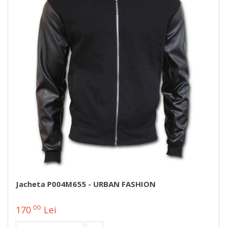
Jacheta P004M655 - URBAN FASHION
00
170
Lei