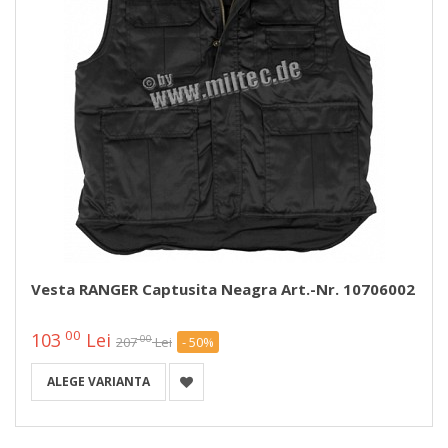
Vesta RANGER Captusita Neagra Art.-Nr. 10706002
00
103
Lei
00
207
Lei
- 50%
ALEGE VARIANTA