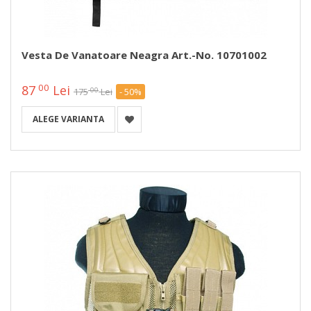
Vesta De Vanatoare Neagra Art.-No. 10701002
00
87
Lei
00
175
Lei
- 50%
ALEGE VARIANTA