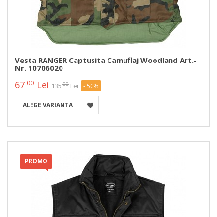
Vesta RANGER Captusita Camuflaj Woodland Art.-
Nr. 10706020
00
67
Lei
00
135
Lei
- 50%
ALEGE VARIANTA
PROMO