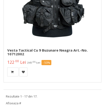
Vesta Tactical Cu 9 Buzunare Neagra Art.-No.
10712002
00
122
Lei
00
245
Lei
- 50%
Rezultate 1 - 17 din 17.
Afiseaza #