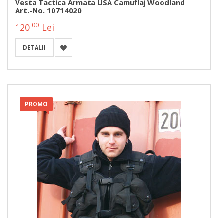
Vesta Tactica Armata USA Camuflaj Woodland
Art.-No. 10714020
00
120
Lei
DETALII
PROMO