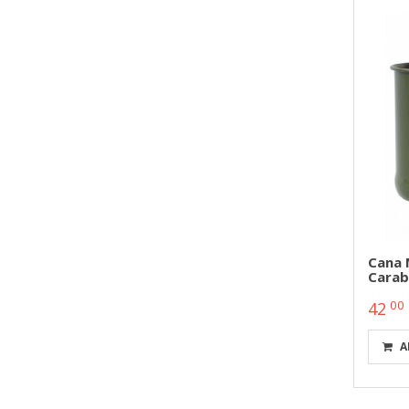
Cana 
Carab
00
42
A