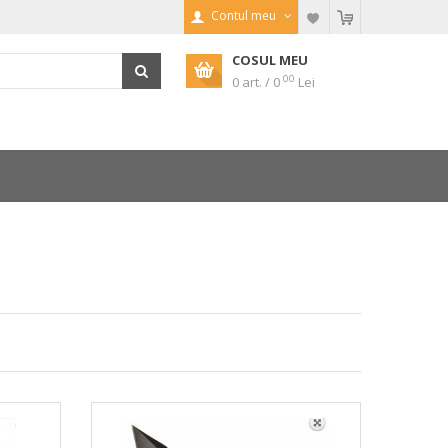
Contul meu
COSUL MEU
00
0 art. / 0
Lei