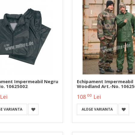
ament Impermeabil Negru
Echipament Impermeabil
No. 10625002
Woodland Art.-No. 10625
00
Lei
108
Lei
GE VARIANTA
ALEGE VARIANTA