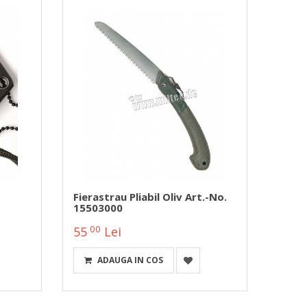
Fierastrau Pliabil Oliv Art.-No.
15503000
00
55
Lei
ADAUGA IN COS