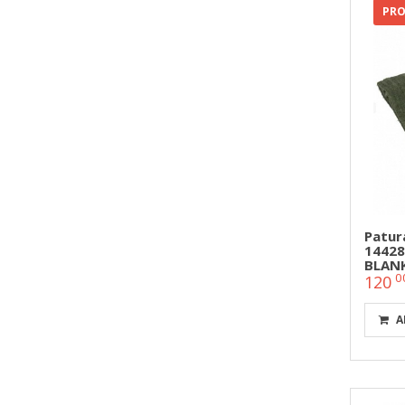
PR
Patura
14428
BLAN
0
120
A