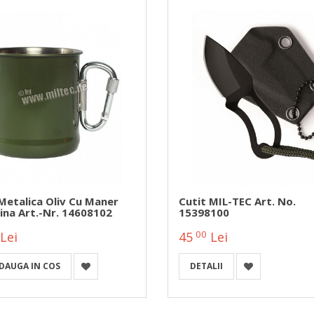
Metalica Oliv Cu Maner
Cutit MIL-TEC Art. No.
ina Art.-Nr. 14608102
15398100
00
Lei
45
Lei
DAUGA IN COS
DETALII