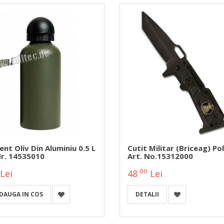
ent Oliv Din Aluminiu 0.5 L
Cutit Militar (briceag) Pol
Nr. 14535010
Art. No.15312000
00
Lei
48
Lei
DAUGA IN COS
DETALII