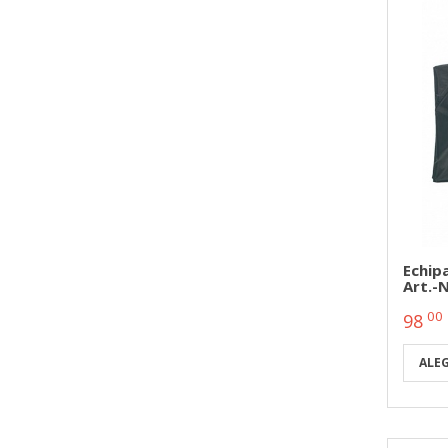
Echip
Art.-
00
98
ALE