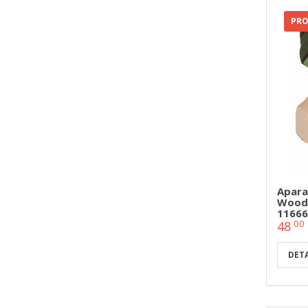
PR
Apara
Woodl
11666
00
48
DETA