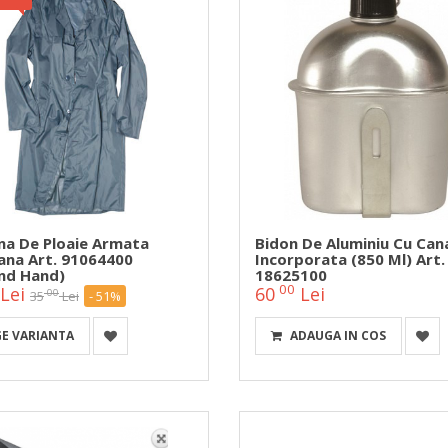
ina De Ploaie Armata
Bidon De Aluminiu Cu Can
iana Art. 91064400
Incorporata (850 Ml) Art.
nd Hand)
18625100
00
Lei
60
Lei
00
35
Lei
- 51%
GE VARIANTA
ADAUGA IN COS