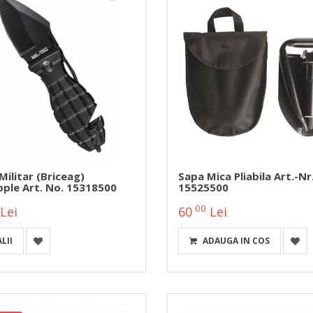
Militar (briceag)
Sapa Mica Pliabila Art.-Nr
pple Art. No. 15318500
15525500
00
Lei
60
Lei
LII
ADAUGA IN COS