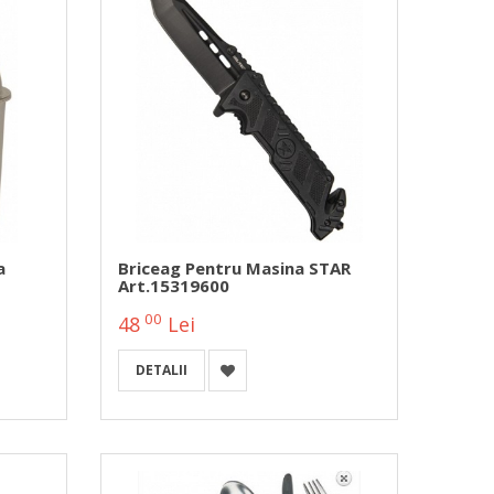
a
Briceag Pentru Masina STAR
Art.15319600
00
48
Lei
DETALII