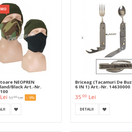
OMO
toare NEOPREN
Briceag (tacamuri De Bu
and/Black Art.-Nr.
6 IN 1) Art.-Nr. 14630000
100
00
Lei
35
Lei
00
53
Lei
- 9%
LII
DETALII