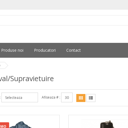
Produse noi
Producatori
Contact
e
val/Supravietuire
:
Afiseaza # :
OMO