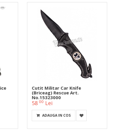
ice
Cutit Militar Car Knife
(briceag) Rescue Art.
No.15323000
00
58
Lei
ADAUGA IN COS