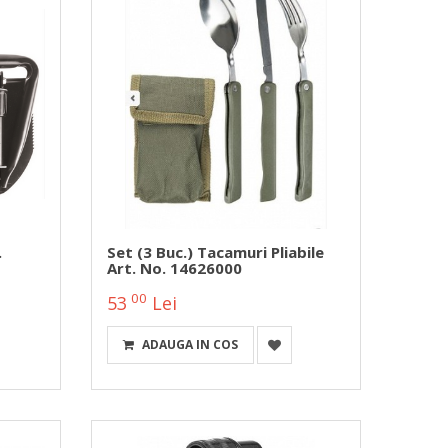
.
Set (3 Buc.) Tacamuri Pliabile
Art. No. 14626000
00
53
Lei
ADAUGA IN COS