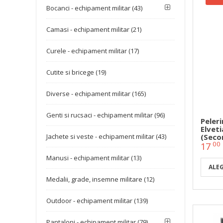
Bocanci - echipament militar (43)
Camasi - echipament militar (21)
Curele - echipament militar (17)
Cutite si bricege (19)
Diverse - echipament militar (165)
Genti si rucsaci - echipament militar (96)
Peler
Elvet
(seco
Jachete si veste - echipament militar (43)
00
17
Manusi - echipament militar (13)
ALE
Medalii, grade, insemne militare (12)
Outdoor - echipament militar (139)
Pantaloni - echipament militar (79)