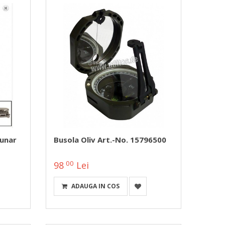
zunar
Busola Oliv Art.-No. 15796500
00
98
Lei
ADAUGA IN COS