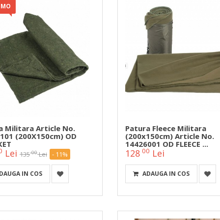
OMO
 Militara Article No.
Patura Fleece Militara
101 (200X150cm) OD
(200x150cm) Article No.
KET
14426001 OD FLEECE ...
0
00
Lei
128
Lei
00
135
Lei
- 11%
DAUGA IN COS
ADAUGA IN COS