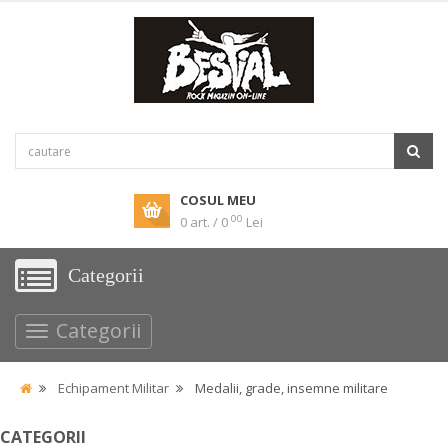
COSUL MEU
00
0 art. / 0
Lei
Categorii
Categorii
Echipament Militar
Medalii, grade, insemne militare
CATEGORII