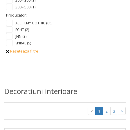
200 - 300 (3)
300 - 500 (1)
Producator:
ALCHEMY GOTHIC (68)
ECHT (2)
JHN (3)
SPIRAL (5)
Reseteaza filtre
Decoratiuni interioare
<
1
2
3
>