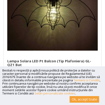
Lampa Solara LED Pt Balcon (tip Plafoniera) GL-
QZ1 Bat
Bestial.ro respectă și aplică noua politică de protecție a datelor cu
00
150
Lei
caracter personal și modificările propuse de Regulamentul (UE)
2016/679. Înainte de a continua navigarea pe website-ul te invităm să
citesti in detaliu informatiile prezentate pe pagina
Termeni si Conditii
,
DETALII
Prin continuarea navigării pe website-ul nostru confirmi acceptarea
utilizării fişierelor de tip cookie, însă nu uita că poți modifica în orice
moment setările acestor fişiere cookie urmând instrucțiunile din
Termeni si Conditii aici
Setări personalizate cookies
.
Ok, accept toate