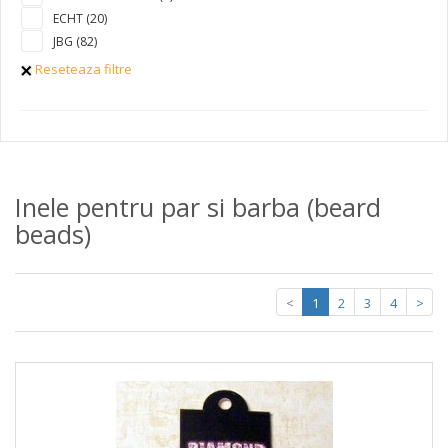
ECHT (20)
JBG (82)
Reseteaza filtre
Inele pentru par si barba (beard
beads)
<
1
2
3
4
>