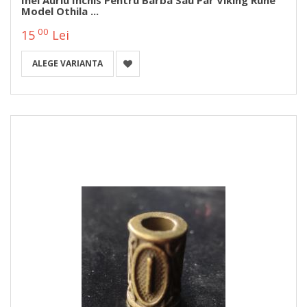
Inel Auriu Inchis Pentru Barba Sau Par Viking Rune
Model Othila ...
00
15
Lei
ALEGE VARIANTA