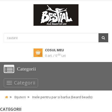
COSUL MEU
00
0 art. / 0
Lei
Categorii
Categorii
Bijuterii
Inele pentru par si barba (beard beads)
CATEGORII