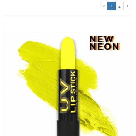
<
1
2
>