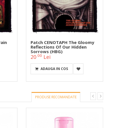
ain
Patch CENOTAPH The Gloomy
Patch
Reflections Of Our Hidden
(HBG
Sorrows (HBG)
00
00
20
Lei
20
ADAUGA IN COS
PRODUSE RECOMANDATE