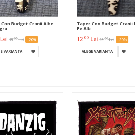
 Con Budget Cranii Albe
Taper Con Budget Cranii
gru
Pe Alb
00
Lei
12
Lei
00
00
15
Lei
- 20%
15
Lei
- 20%
GE VARIANTA
ALEGE VARIANTA