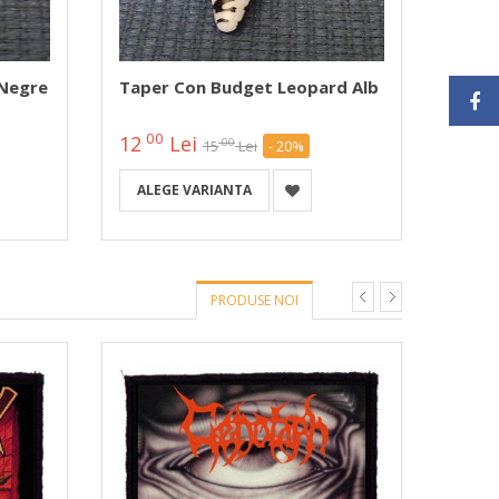
 Negre
Taper Con Budget Leopard Alb
Tape
00
00
12
Lei
12
00
15
Lei
- 20%
ALEGE VARIANTA
ALE
PRODUSE NOI