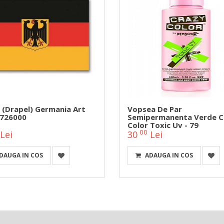
 (drapel) Germania Art
Vopsea De Par
726000
Semipermanenta Verde C
Color Toxic Uv - 79
00
Lei
30
Lei
DAUGA IN COS
ADAUGA IN COS