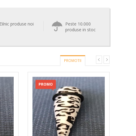
Zilnic produse noi
Peste 10.000
produse in stoc
PROMOTII
PROMO
PR