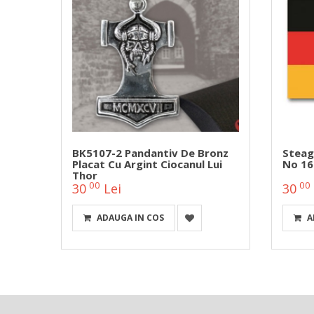
BK5107-2 Pandantiv De Bronz
Steag
Placat Cu Argint Ciocanul Lui
No 16
Thor
00
00
30
Lei
30
ADAUGA IN COS
A