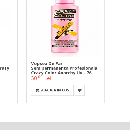
Vopsea De Par
Girli
razy
Semipermanenta Profesionala
Crazy Color Anarchy Uv - 76
00
0
30
Lei
127
ADAUGA IN COS
ALE