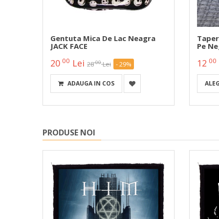
Gentuta Mica De Lac Neagra
Taper
JACK FACE
Pe Ne
00
00
20
Lei
12
00
28
Lei
- 29%
ADAUGA IN COS
ALE
PRODUSE NOI