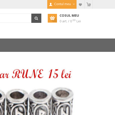
Contul meu
COSUL MEU
00
0 art. / 0
Lei