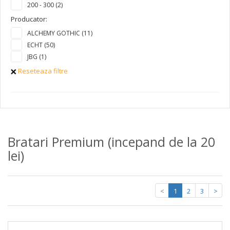
200 - 300 (2)
Producator:
ALCHEMY GOTHIC (11)
ECHT (50)
JBG (1)
Reseteaza filtre
Bratari Premium (incepand de la 20
lei)
<
1
2
3
>