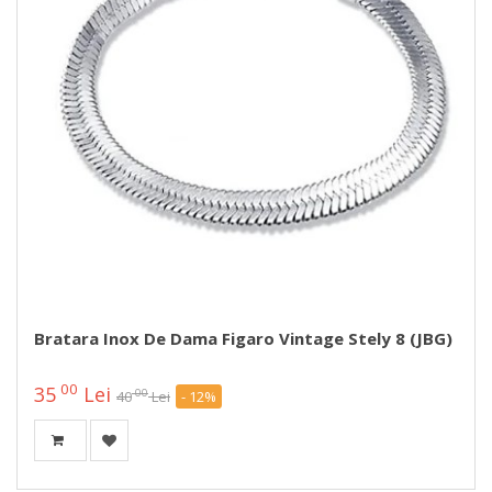
Bratara Inox De Dama Figaro Vintage Stely 8 (JBG)
00
35
Lei
00
40
Lei
- 12%