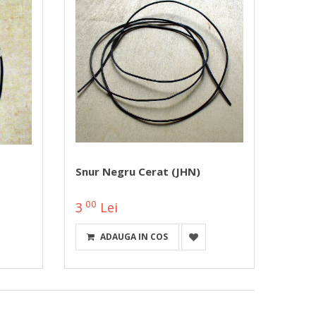
Snur Negru Cerat (JHN)
00
3
Lei
ADAUGA IN COS