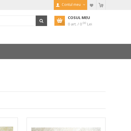
Contul meu
COSUL MEU
00
0 art. / 0
Lei