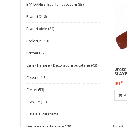
BANDANE si Esarfe - accesorii (83)
Bratari (218)
Bratari piele (24)
Brelocuri (181)
Brichete (2)
Cani / Pahare / Decoratiuni bucatarie (43)
Brata
SLAYE
Ceasuri (13)
00
40
Cercei (53)
A
Cravate (11)
Curele si catarame (55)
Decoratiuni interioare (78)
Rezultate