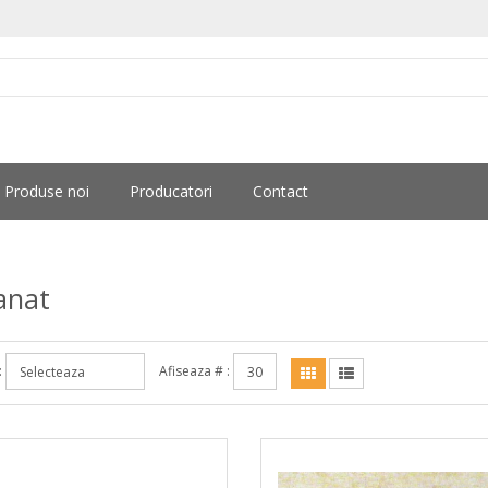
Produse noi
Producatori
Contact
anat
:
Afiseaza # :