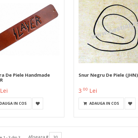
ra De Piele Handmade
Snur Negru De Piele (JHN)
R
00
Lei
3
Lei
DAUGA IN COS
ADAUGA IN COS
Afiseaza #
 1 - 3 din 3.