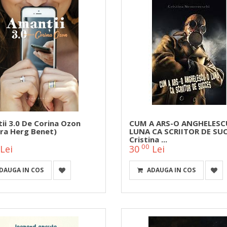
ii 3.0 De Corina Ozon
CUM A ARS-O ANGHELESC
ura Herg Benet)
LUNA CA SCRIITOR DE SUC
Cristina ...
00
Lei
30
Lei
DAUGA IN COS
ADAUGA IN COS