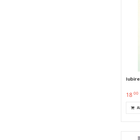
Iubire
00
18
A