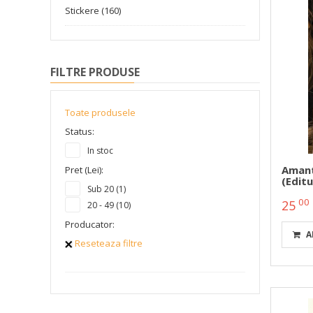
Stickere (160)
FILTRE PRODUSE
Toate produsele
Status:
In stoc
Amant
Pret (Lei):
(Edit
Sub 20 (1)
00
25
20 - 49 (10)
Producator:
A
Reseteaza filtre