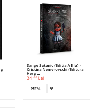
Sange Satanic (editia A IIIa) -
rg
Cristina Nemerovschi (Editura
Herg ...
00
34
Lei
DETALII