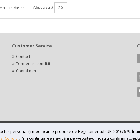
Afiseaza #
 1 - 11 din 11.
Customer Service
C
Contact
Termeni si conditii
Contul meu
caracter personal și modificările propuse de Regulamentul (UE) 2016/679. În
7197870, Adresa: Bv 16 Decembrie 1989 nr 43, in curte la Neuromed,
si Conditii
, Prin continuarea navigării pe website-ul nostru confirmi acceptare