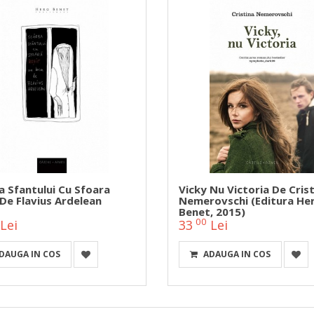
a Sfantului Cu Sfoara
Vicky Nu Victoria De Cris
 De Flavius Ardelean
Nemerovschi (Editura He
Benet, 2015)
00
Lei
33
Lei
DAUGA IN COS
ADAUGA IN COS