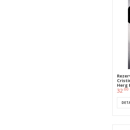
Rezerv
Crist
Herg 
00
32
DETA