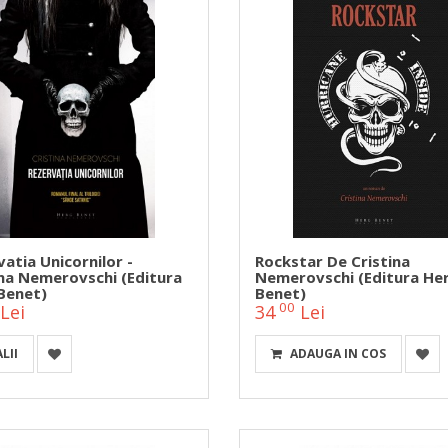
atia Unicornilor -
Rockstar De Cristina
ina Nemerovschi (Editura
Nemerovschi (Editura He
Benet)
Benet)
00
Lei
34
Lei
LII
ADAUGA IN COS