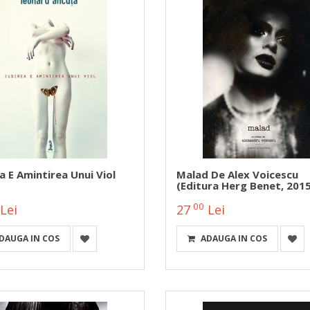
a E Amintirea Unui Viol
Malad De Alex Voicescu
(Editura Herg Benet, 201
00
Lei
27
Lei
DAUGA IN COS
ADAUGA IN COS