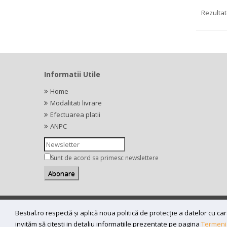
Rezultate
Informatii Utile
Home
Modalitati livrare
Efectuarea platii
ANPC
Sunt de acord sa primesc newslettere
Copyright (C) 2026
bestial.ro -
All rights reserved.
Bestial.ro respectă și aplică noua politică de protecție a datelor cu 
SC BESTIAL RECORDS SRL, Nr. R.C.: J35/345/2005, C.U.I.: RO1
invităm să citesti in detaliu informatiile prezentate pe pagina
Termeni 