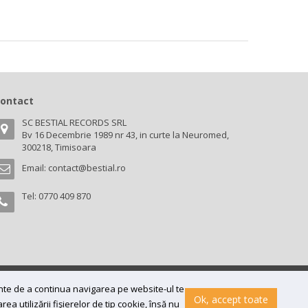
ontact
SC BESTIAL RECORDS SRL
Bv 16 Decembrie 1989 nr 43, in curte la Neuromed,
300218, Timisoara
Email:
contact@bestial.ro
Tel:
0770 409 870
ainte de a continua navigarea pe website-ul te
Ok, accept toate
a utilizării fişierelor de tip cookie, însă nu