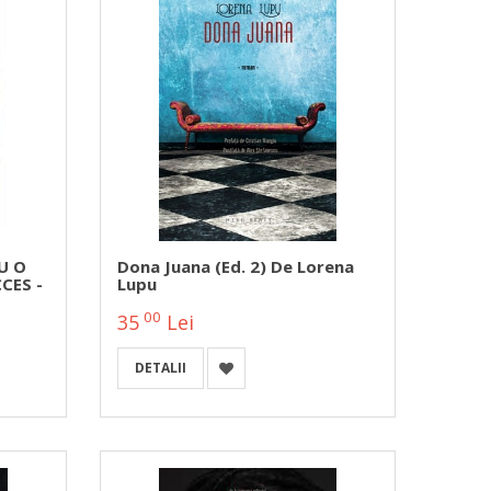
U O
Dona Juana (ed. 2) De Lorena
CES -
Lupu
00
35
Lei
DETALII