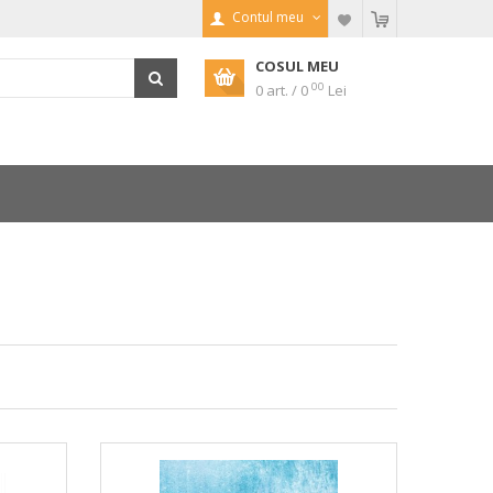
Contul meu
COSUL MEU
00
0 art. / 0
Lei