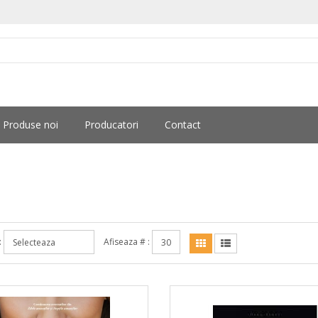
Produse noi
Producatori
Contact
:
Afiseaza # :