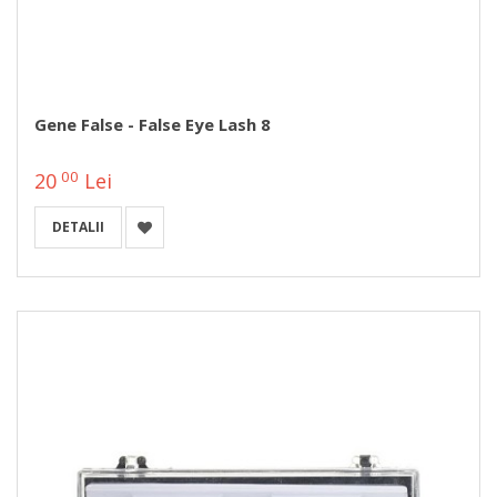
Gene False - False Eye Lash 8
00
20
Lei
DETALII