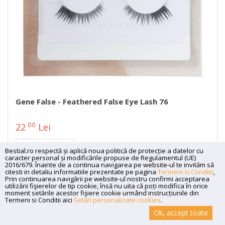
Gene False - Feathered False Eye Lash 76
00
22
Lei
DETALII
Bestial.ro respectă și aplică noua politică de protecție a datelor cu
caracter personal și modificările propuse de Regulamentul (UE)
2016/679. Înainte de a continua navigarea pe website-ul te invităm să
citesti in detaliu informatiile prezentate pe pagina
Termeni si Conditii
,
Prin continuarea navigării pe website-ul nostru confirmi acceptarea
utilizării fişierelor de tip cookie, însă nu uita că poți modifica în orice
moment setările acestor fişiere cookie urmând instrucțiunile din
Termeni si Conditii aici
Setări personalizate cookies
.
Ok, accept toate