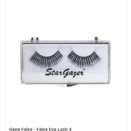
Gene False - False Eye Lash 4