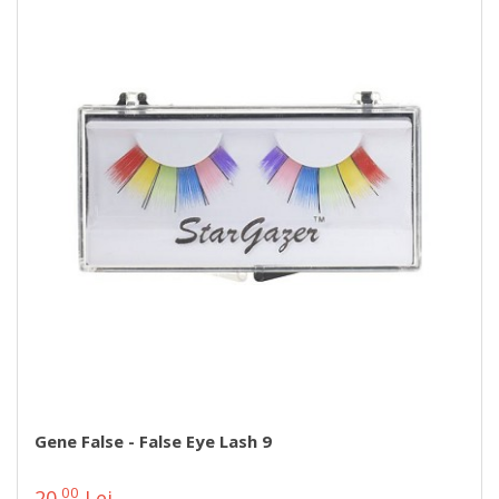
Gene False - False Eye Lash 9
00
20
Lei