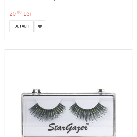
00
20
Lei
DETALII