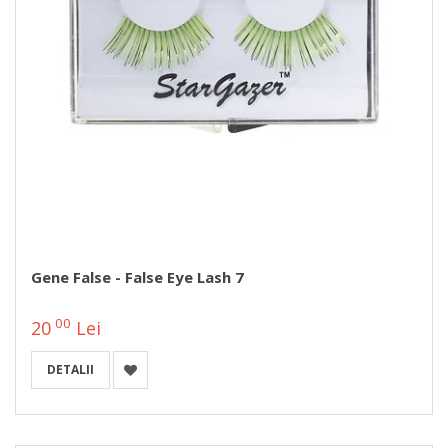
Gene False - False Eye Lash 7
00
20
Lei
DETALII