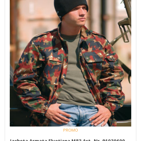
PROMO
Jacheta Armata Elvetiana M83 Art.-Nr. 91030600