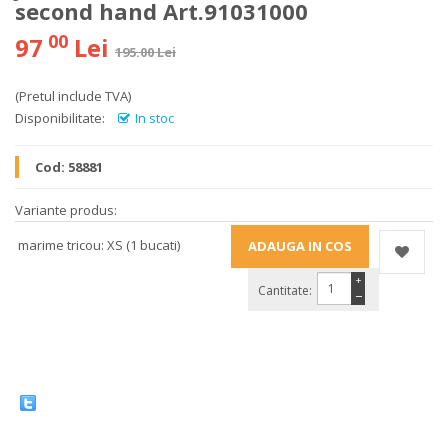
second hand Art.91031000
00
97
Lei
195.00 Lei
(Pretul include TVA)
Disponibilitate:
In stoc
Cod:
58881
Variante produs:
marime tricou: XS (1 bucati)
+
Cantitate:
−