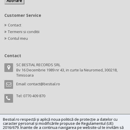
Customer Service
Contact
Termeni si conditii
Contul meu
Contact
SC BESTIAL RECORDS SRL
Bv 16 Decembrie 1989 nr 43, in curte la Neuromed, 300218,
Timisoara
Email:
contact@bestial.ro
Tel:
0770 409 870
Bestial.ro respectă și aplică noua politică de protecție a datelor cu
Copyright (C) 2026
bestial.ro -
All rights reserved.
caracter personal și modificările propuse de Regulamentul (UE)
SC BESTIAL RECORDS SRL, Nr. R.C.: J35/345/2005, C.U.I.: RO17197870,
2016/679. Înainte de a continua navigarea pe website-ul te invităm să