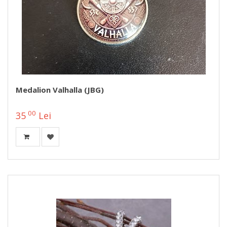
Medalion Valhalla (JBG)
00
35
Lei