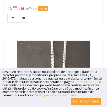
00
15
Lei
00
30
Lei
- 50%
Bestial.ro respectă și aplică noua politică de protecție a datelor cu
caracter personal și modificările propuse de Regulamentul (UE)
2016/679. Înainte de a continua navigarea pe website-ul te invităm să
citesti in detaliu informatiile prezentate pe pagina
Termeni si Conditii
,
Prin continuarea navigării pe website-ul nostru confirmi acceptarea
utilizării fişierelor de tip cookie, însă nu uita că poți modifica în orice
moment setările acestor fişiere cookie urmând instrucțiunile din
Termeni si Conditii aici
Setări personalizate cookies
.
Ok, accept toate