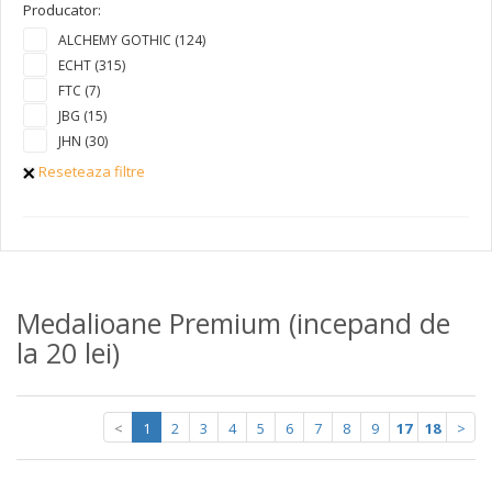
Producator:
ALCHEMY GOTHIC (124)
ECHT (315)
FTC (7)
JBG (15)
JHN (30)
Reseteaza filtre
Medalioane Premium (incepand de
la 20 lei)
<
1
2
3
4
5
6
7
8
9
17
18
>