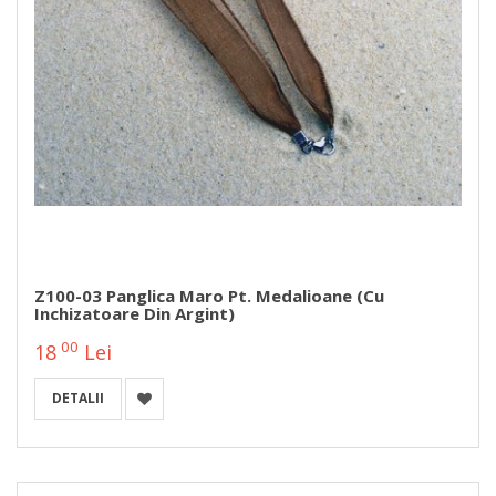
Z100-03 Panglica Maro Pt. Medalioane (cu
Inchizatoare Din Argint)
00
18
Lei
DETALII