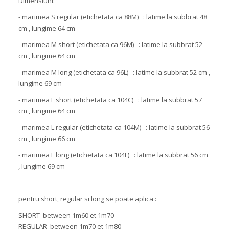
Dimensiuni:
- marimea S regular (etichetata ca 88M) : latime la subbrat 48
cm , lungime 64 cm
- marimea M short (etichetata ca 96M) : latime la subbrat 52
cm , lungime 64 cm
- marimea M long (etichetata ca 96L) : latime la subbrat 52 cm ,
lungime 69 cm
- marimea L short (etichetata ca 104C) : latime la subbrat 57
cm , lungime 64 cm
- marimea L regular (etichetata ca 104M) : latime la subbrat 56
cm , lungime 66 cm
- marimea L long (etichetata ca 104L) : latime la subbrat 56 cm
, lungime 69 cm
pentru short, regular si long se poate aplica :
SHORT between 1m60 et 1m70
REGULAR between 1m70 et 1m80