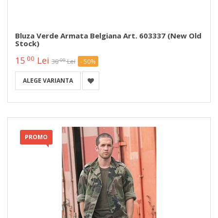
Bluza Verde Armata Belgiana Art. 603337 (new Old
Stock)
00
15
Lei
00
30
Lei
- 50%
ALEGE VARIANTA
PROMO