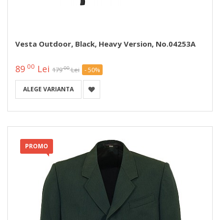
Vesta Outdoor, Black, Heavy Version, No.04253A
00
89
Lei
00
179
Lei
- 50%
ALEGE VARIANTA
PROMO