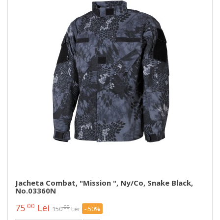
Jacheta Combat, "Mission ", Ny/Co, Snake Black,
No.03360N
00
75
Lei
00
150
Lei
- 50%