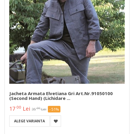
Jacheta Armata Elvetiana Gri Art.Nr.91050100
(second Hand) (Lichidare ...
00
17
Lei
00
35
Lei
- 51%
ALEGE VARIANTA