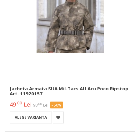
Jacheta Armata SUA Mil-Tacs AU Acu Poco Ripstop
Art. 11920157
00
49
Lei
00
98
Lei
- 50%
ALEGE VARIANTA