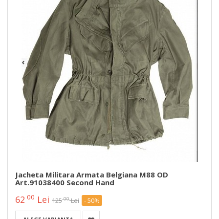
Jacheta Militara Armata Belgiana M88 OD
Art.91038400 Second Hand
00
62
Lei
00
125
Lei
- 50%