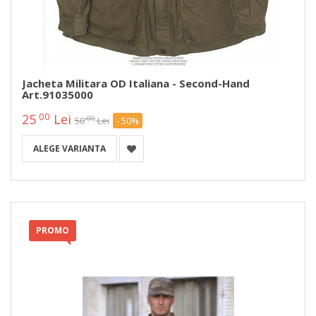
Jacheta Militara OD Italiana - Second-Hand
Art.91035000
00
25
Lei
00
50
Lei
- 50%
ALEGE VARIANTA
PROMO