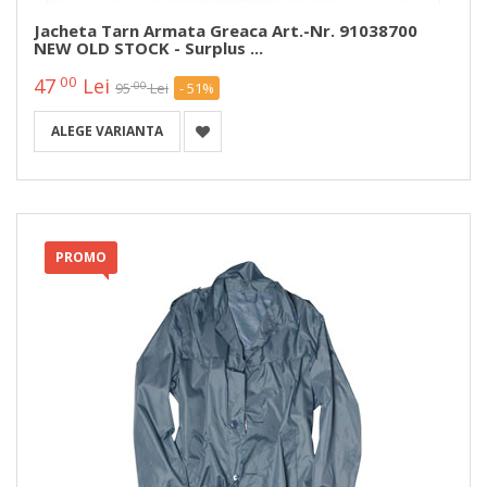
Jacheta Tarn Armata Greaca Art.-Nr. 91038700
NEW OLD STOCK - Surplus ...
00
47
Lei
00
95
Lei
- 51%
ALEGE VARIANTA
PROMO