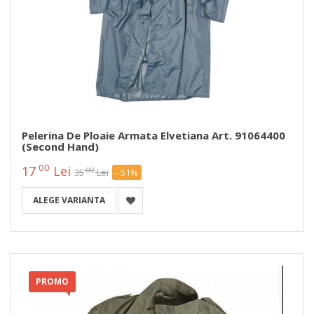
Pelerina De Ploaie Armata Elvetiana Art. 91064400
(second Hand)
00
17
Lei
00
35
Lei
- 51%
ALEGE VARIANTA
PROMO