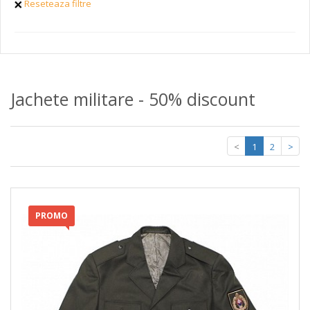
Reseteaza filtre
Jachete militare - 50% discount
<
1
2
>
PROMO