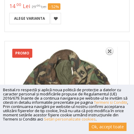
00
14
Lei
00
29
Lei
- 52%
ALEGE VARIANTA
PROMO
Bestial.ro respectă și aplică noua politică de protecție a datelor cu
caracter personal și modificările propuse de Regulamentul (UE)
2016/679. Înainte de a continua navigarea pe website-ul te invităm să
citesti in detaliu informatiile prezentate pe pagina
Termeni si Conditii
,
Prin continuarea navigării pe website-ul nostru confirmi acceptarea
utilizării fişierelor de tip cookie, însă nu uita că poți modifica în orice
moment setările acestor fişiere cookie urmând instrucțiunile din
Termeni si Conditii aici
Setări personalizate cookies
.
Ok, accept toate