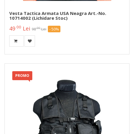
Vesta Tactica Armata USA Neagra Art.-No.
10714002 (lichidare Stoc)
00
49
Lei
00
98
Lei
- 50%
PROMO