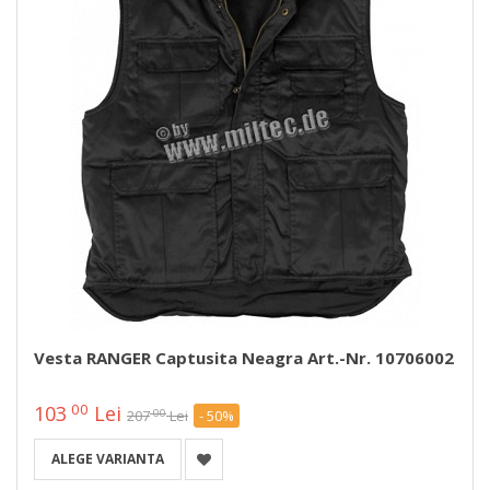
Vesta RANGER Captusita Neagra Art.-Nr. 10706002
00
103
Lei
00
207
Lei
- 50%
ALEGE VARIANTA