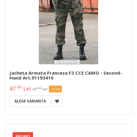
Jacheta Armata Franceza F2 CCE CAMO - Second-
Hand Art.91193410
00
47
Lei
00
95
Lei
- 51%
ALEGE VARIANTA
PROMO