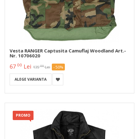
Vesta RANGER Captusita Camuflaj Woodland Art.-
Nr. 10706020
00
67
Lei
00
135
Lei
- 50%
ALEGE VARIANTA
PROMO