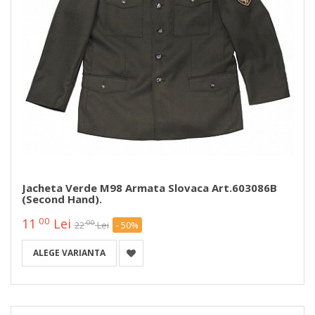
Jacheta Verde M98 Armata Slovaca Art.603086B
(second Hand).
00
11
Lei
00
22
Lei
- 50%
ALEGE VARIANTA