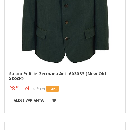
Sacou Politie Germana Art. 603033 (new Old
Stock)
00
28
Lei
00
56
Lei
- 50%
ALEGE VARIANTA