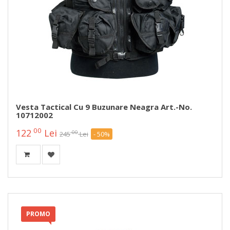
Vesta Tactical Cu 9 Buzunare Neagra Art.-No.
10712002
00
122
Lei
00
245
Lei
- 50%
PROMO