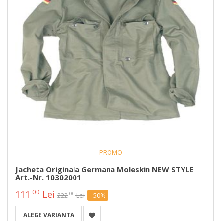
PROMO
Jacheta Originala Germana Moleskin NEW STYLE
Art.-Nr. 10302001
00
111
Lei
00
222
Lei
- 50%
ALEGE VARIANTA