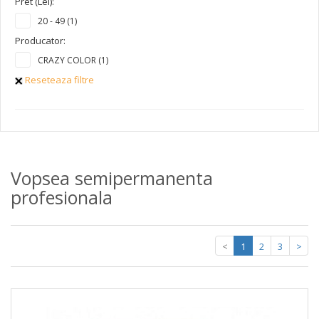
Pret (Lei):
20 - 49 (1)
Producator:
CRAZY COLOR (1)
Reseteaza filtre
Vopsea semipermanenta
profesionala
<
1
2
3
>