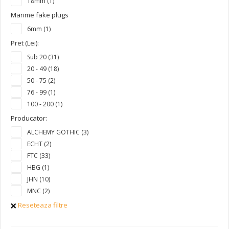
18mm (1)
Marime fake plugs
6mm (1)
Pret (Lei):
Sub 20 (31)
20 - 49 (18)
50 - 75 (2)
76 - 99 (1)
100 - 200 (1)
Producator:
ALCHEMY GOTHIC (3)
ECHT (2)
FTC (33)
HBG (1)
JHN (10)
MNC (2)
Reseteaza filtre