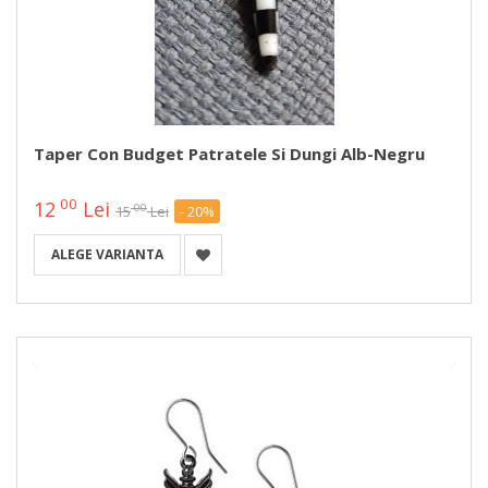
Taper Con Budget Patratele Si Dungi Alb-Negru
00
12
Lei
00
15
Lei
- 20%
ALEGE VARIANTA