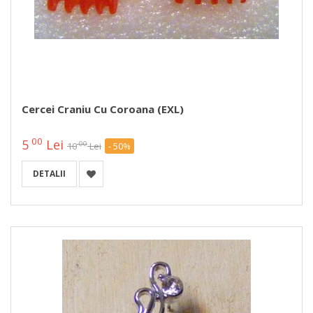
Cercei Craniu Cu Coroana (EXL)
00
5
Lei
00
10
Lei
- 50%
DETALII