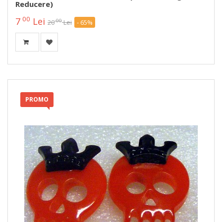
Reducere)
00
7
Lei
00
20
Lei
- 65%
PROMO