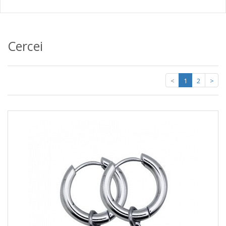
Cercei
<
1
2
>