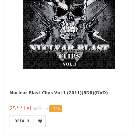
Nuclear Blast Clips Vol 1 (2011)(RDR)(DVD)
00
25
Lei
00
90
Lei
- 72%
DETALII