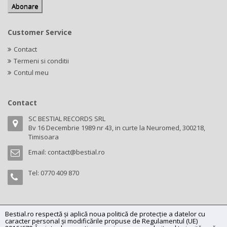
Customer Service
Contact
Termeni si conditii
Contul meu
Contact
SC BESTIAL RECORDS SRL
Bv 16 Decembrie 1989 nr 43, in curte la Neuromed, 300218,
Timisoara
Email:
contact@bestial.ro
Tel:
0770 409 870
Bestial.ro respectă și aplică noua politică de protecție a datelor cu
Copyright (C) 2026
bestial.ro -
All rights reserved.
caracter personal și modificările propuse de Regulamentul (UE)
SC BESTIAL RECORDS SRL, Nr. R.C.: J35/345/2005, C.U.I.: RO17197870,