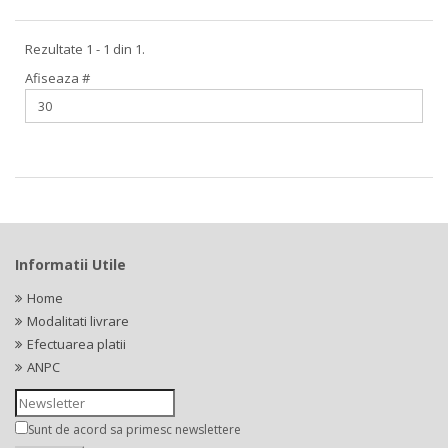
Rezultate 1 - 1 din 1.
Afiseaza #
Informatii Utile
Home
Modalitati livrare
Efectuarea platii
ANPC
Sunt de acord sa primesc newslettere