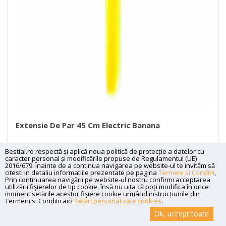
Extensie De Par 45 Cm Electric Banana
00
25
Lei
Bestial.ro respectă și aplică noua politică de protecție a datelor cu
caracter personal și modificările propuse de Regulamentul (UE)
2016/679. Înainte de a continua navigarea pe website-ul te invităm să
citesti in detaliu informatiile prezentate pe pagina
Termeni si Conditii
,
Prin continuarea navigării pe website-ul nostru confirmi acceptarea
utilizării fişierelor de tip cookie, însă nu uita că poți modifica în orice
moment setările acestor fişiere cookie urmând instrucțiunile din
Termeni si Conditii aici
Setări personalizate cookies
.
Ok, accept toate