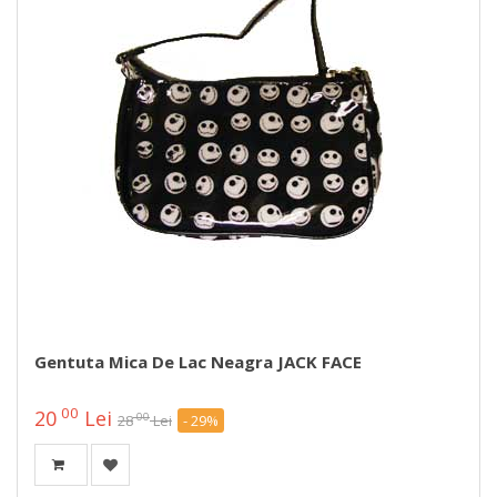
Gentuta Mica De Lac Neagra JACK FACE
00
20
Lei
00
28
Lei
- 29%