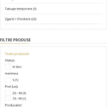
Tatuaje temporare (3)
Zgarzi / Chockere (22)
FILTRE PRODUSE
Toate produsele
Status:
In stoc
marimea
S (1)
Pret (Lei):
20 - 49 (3)
76 - 99 (1)
Producator: