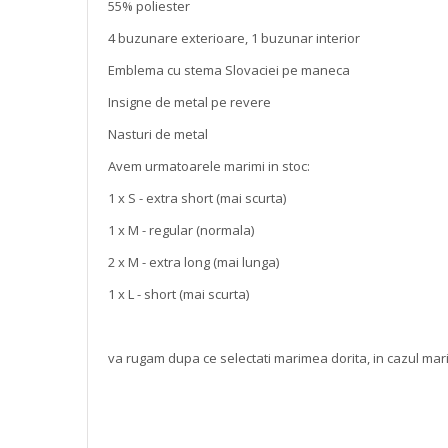
55% poliester
4 buzunare exterioare, 1 buzunar interior
Emblema cu stema Slovaciei pe maneca
Insigne de metal pe revere
Nasturi de metal
Avem urmatoarele marimi in stoc:
1 x S - extra short (mai scurta)
1 x M - regular (normala)
2 x M - extra long (mai lunga)
1 x L - short (mai scurta)
va rugam dupa ce selectati marimea dorita, in cazul marimi