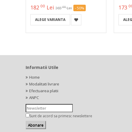
00
0
182
Lei
173
00
365
Lei
- 50%
ALEGE VARIANTA
ALEG
Informatii Utile
Home
Modalitati livrare
Efectuarea platii
ANPC
Sunt de acord sa primesc newslettere