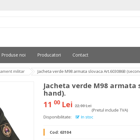
Produse noi
Producatori
Contact
pament militar
Jacheta verde M98 armata slovaca Art.603086B (secon
Jacheta verde M98 armata 
hand).
00
11
Lei
22.00 Lei
(Pretul include TVA)
Disponibilitate:
In stoc
Cod:
63104