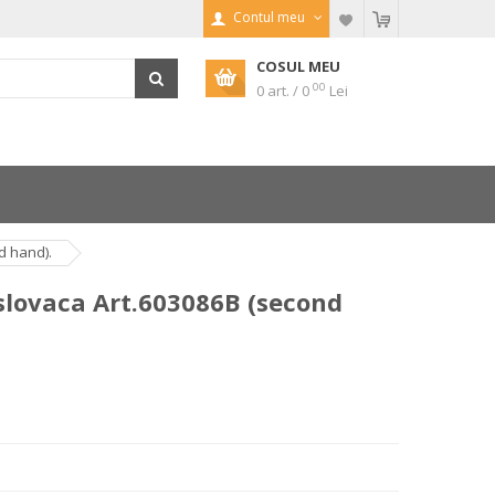
Contul meu
COSUL MEU
00
0 art. / 0
Lei
d hand).
slovaca Art.603086B (second