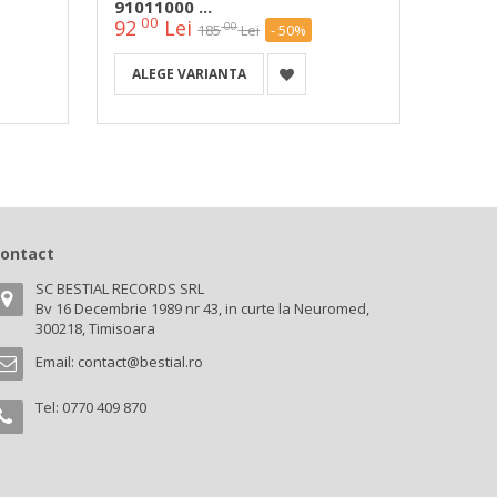
91011000 ...
Secon
00
00
92
Lei
62
00
185
Lei
- 50%
ALEGE VARIANTA
ALEG
ontact
SC BESTIAL RECORDS SRL
Bv 16 Decembrie 1989 nr 43, in curte la Neuromed,
300218, Timisoara
Email:
contact@bestial.ro
Tel:
0770 409 870