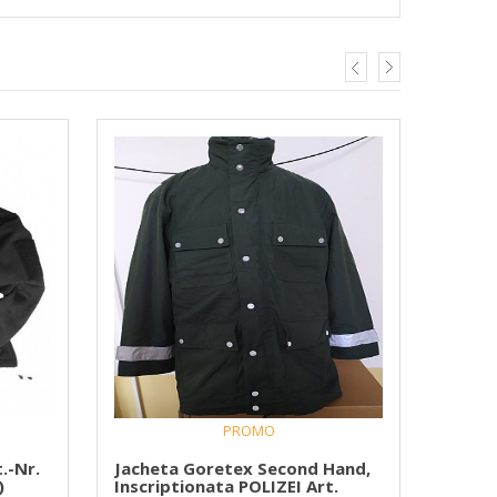
PROMO
.-Nr.
Jacheta Goretex Second Hand,
Jache
)
Inscriptionata POLIZEI Art.
Belgi