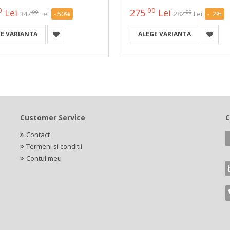
0
00
Lei
275
Lei
00
00
347
Lei
- 50%
282
Lei
- 2%
E VARIANTA
ALEGE VARIANTA
Customer Service
C
Contact
Termeni si conditii
Contul meu