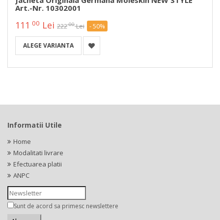
Jacheta Originala Germana Moleskin NEW STYLE
Art.-Nr. 10302001
00
111
Lei
00
222
Lei
- 50%
ALEGE VARIANTA
Informatii Utile
Home
Modalitati livrare
Efectuarea platii
ANPC
Sunt de acord sa primesc newslettere