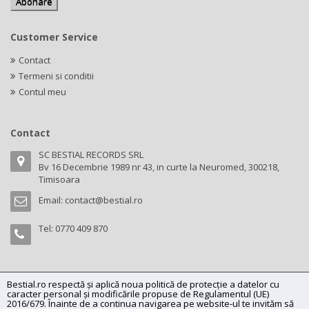
Customer Service
Contact
Termeni si conditii
Contul meu
Contact
SC BESTIAL RECORDS SRL
Bv 16 Decembrie 1989 nr 43, in curte la Neuromed, 300218,
Timisoara
Email:
contact@bestial.ro
Tel:
0770 409 870
Bestial.ro respectă și aplică noua politică de protecție a datelor cu
Copyright (C) 2026
bestial.ro -
All rights reserved.
caracter personal și modificările propuse de Regulamentul (UE)
SC BESTIAL RECORDS SRL, Nr. R.C.: J35/345/2005, C.U.I.: RO17197870,
2016/679. Înainte de a continua navigarea pe website-ul te invităm să