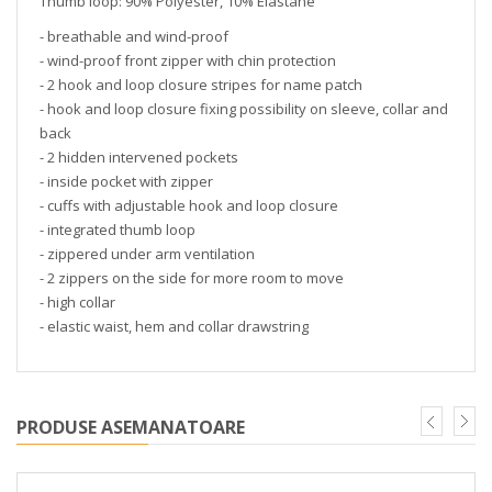
Thumb loop: 90% Polyester, 10% Elastane
- breathable and wind-proof
- wind-proof front zipper with chin protection
- 2 hook and loop closure stripes for name patch
- hook and loop closure fixing possibility on sleeve, collar and
back
- 2 hidden intervened pockets
- inside pocket with zipper
- cuffs with adjustable hook and loop closure
- integrated thumb loop
- zippered under arm ventilation
- 2 zippers on the side for more room to move
- high collar
- elastic waist, hem and collar drawstring
PRODUSE ASEMANATOARE