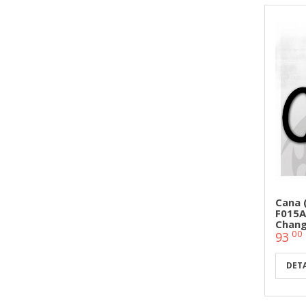
Cana 
F015A
Chang
00
93
DETA