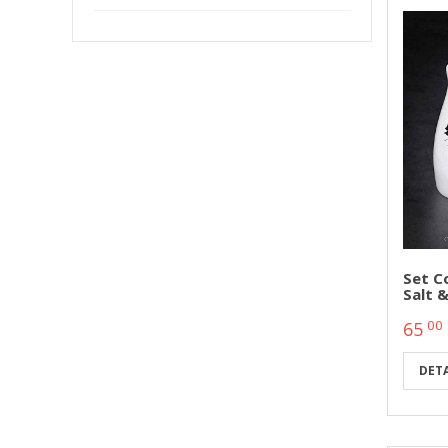
Set C
Salt 
00
65
DETA