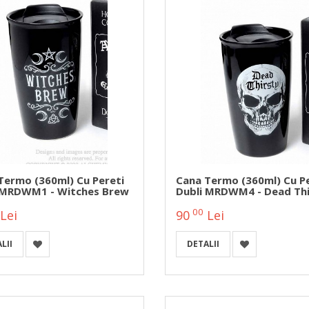
Termo (360ml) Cu Pereti
Cana Termo (360ml) Cu Pe
 MRDWM1 - Witches Brew
Dubli MRDWM4 - Dead Thi
00
Lei
90
Lei
LII
DETALII