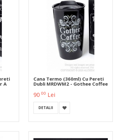
reti
Cana Termo (360ml) Cu Pereti
r A
Dubli MRDWM2 - Gothee Coffee
00
90
Lei
DETALII