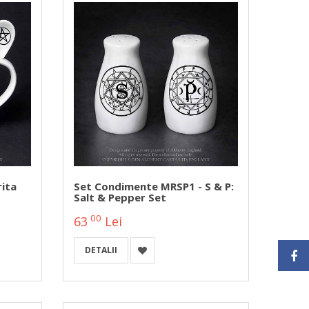
rita
Set Condimente MRSP1 - S & P:
Salt & Pepper Set
00
63
Lei
DETALII