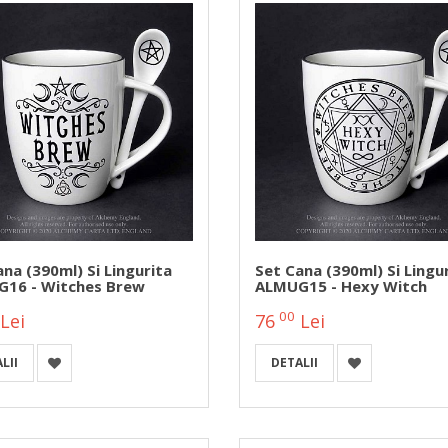
na (390ml) Si Lingurita
Set Cana (390ml) Si Lingu
16 - Witches Brew
ALMUG15 - Hexy Witch
00
Lei
76
Lei
LII
DETALII