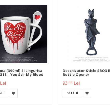
na (390ml) Si Lingurita
Deschizator Sticle SBO3 
18 - You Stir My Blood
Bottle Opener
00
Lei
93
Lei
LII
DETALII