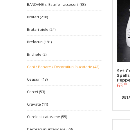
BANDANE si Esarfe - accesorii (83)
Bratari (218)
Bratari piele (24)
Brelocuri (181)
Brichete (2)
Cani / Pahare / Decoratiuni bucatarie (43)
Set C
Spells
Ceasuri (13)
Peppe
00
63
Cercei (53)
DETA
Cravate (11)
Curele si catarame (55)
Decoratiuni interioare (78)