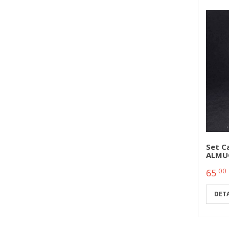
Set Ca
ALMUG
00
65
DETA