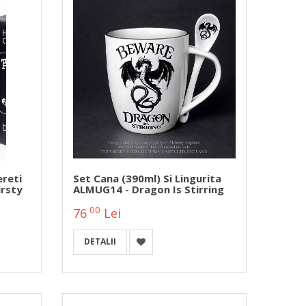
reti
Set Cana (390ml) Si Lingurita
rsty
ALMUG14 - Dragon Is Stirring
00
76
Lei
DETALII