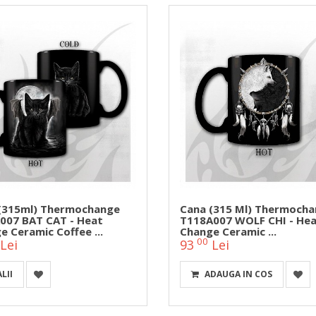
(315ml) Thermochange
Cana (315 Ml) Thermoch
007 BAT CAT - Heat
T118A007 WOLF CHI - He
e Ceramic Coffee ...
Change Ceramic ...
00
Lei
93
Lei
LII
ADAUGA IN COS