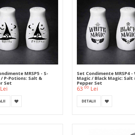
ondimente MRSP5 - S-
Set Condimente MRSP4 -
 / P-Potions: Salt &
Magic / Black Magic: Salt
r Set
Pepper Set
00
Lei
63
Lei
LII
DETALII