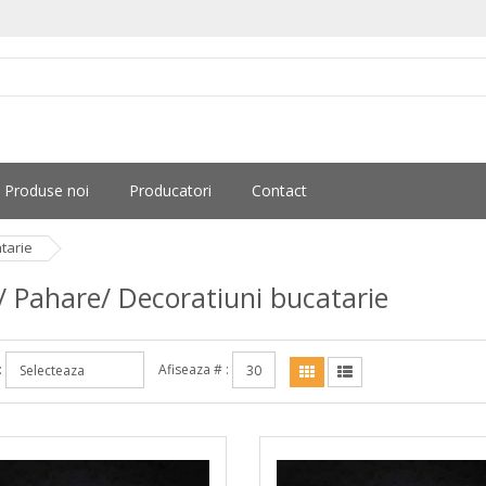
Produse noi
Producatori
Contact
tarie
/ Pahare/ Decoratiuni bucatarie
:
Afiseaza # :