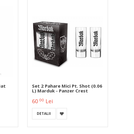
Bat
Set 2 Pahare Mici Pt. Shot (0.06
L) Marduk - Panzer Crest
00
60
Lei
DETALII