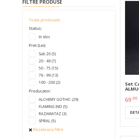
FILTRE PRODUSE
Toate produsele
Status:
In stoc
Pret (Lei):
Sub 20 (5)
20 - 49 (7)
50 - 75 (15)
76 - 99 (13)
100 - 200 (2)
Set Ca
ALMUG
Producator:
00
69
ALCHEMY GOTHIC (29)
FLAMING IND (5)
DETA
RAZAMATAZ (3)
SPIRAL (5)
Reseteaza filtre