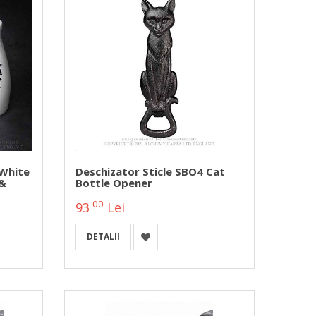
 White
Deschizator Sticle SBO4 Cat
 &
Bottle Opener
00
93
Lei
DETALII