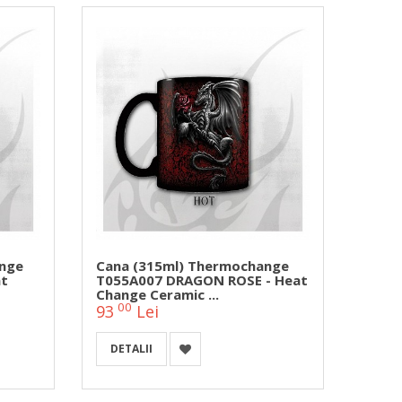
ange
Cana (315ml) Thermochange
at
T055A007 DRAGON ROSE - Heat
Change Ceramic ...
00
93
Lei
DETALII