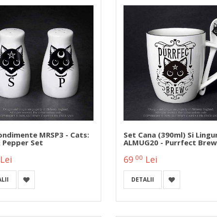
ondimente MRSP3 - Cats:
Set Cana (390ml) Si Lingu
& Pepper Set
ALMUG20 - Purrfect Brew
00
Lei
69
Lei
LII
DETALII