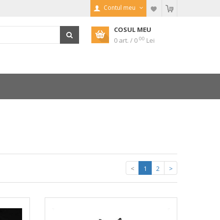
Contul meu
COSUL MEU
00
0 art. / 0
Lei
<
1
2
>