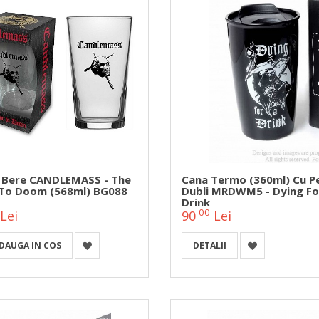
 Bere CANDLEMASS - The
Cana Termo (360ml) Cu Pe
To Doom (568ml) BG088
Dubli MRDWM5 - Dying Fo
Drink
00
Lei
90
Lei
DAUGA IN COS
DETALII