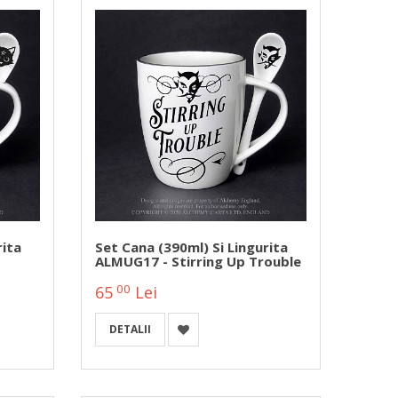
rita
Set Cana (390ml) Si Lingurita
ALMUG17 - Stirring Up Trouble
00
65
Lei
DETALII