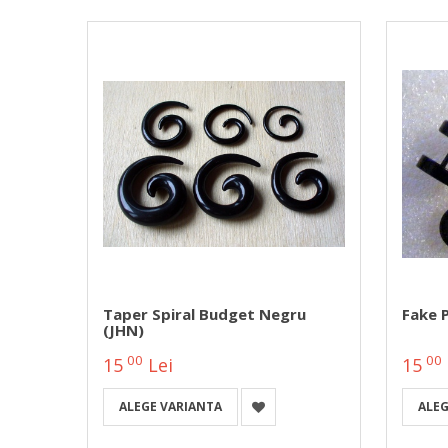
Sarpe
Taper Spiral Budget Negru
Fake 
(JHN)
00
00
15
Lei
15
ALEGE VARIANTA
ALEG