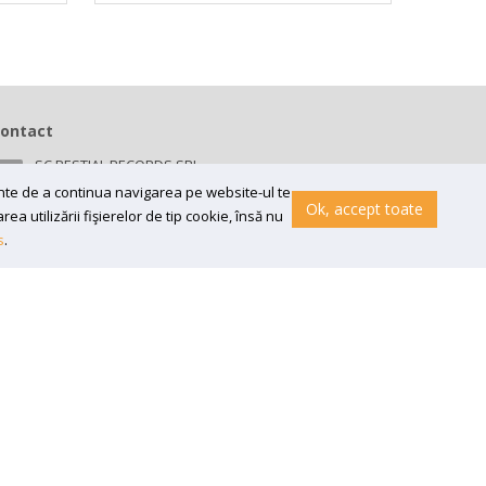
ontact
SC BESTIAL RECORDS SRL
Bv 16 Decembrie 1989 nr 43, in curte la Neuromed,
ainte de a continua navigarea pe website-ul te
300218, Timisoara
Ok, accept toate
a utilizării fişierelor de tip cookie, însă nu
Email:
contact@bestial.ro
s
.
Tel:
0770 409 870