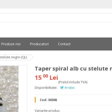
Produse noi
Producatori
Contact
stelute negre (CJL)
Taper spiral alb cu stelute 
00
15
Lei
(Pretul include TVA)
Disponibilitate:
In stoc
Cod:
36368
Variante produs: