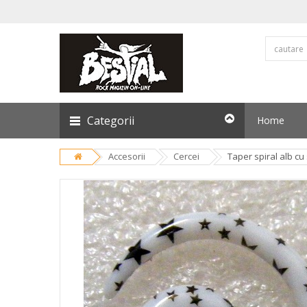
Categorii
Home
Accesorii
Cercei
Taper spiral alb cu 