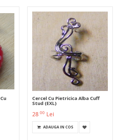
 Cu
Cercel Cu Pietricica Alba Cuff
Taper
Stud (EXL)
Roz
00
00
28
Lei
6
L
ADAUGA IN COS
ALEG