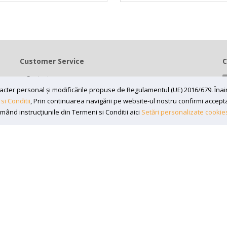
Customer Service
C
Contact
Termeni si conditii
caracter personal și modificările propuse de Regulamentul (UE) 2016/679. În
si Conditii
, Prin continuarea navigării pe website-ul nostru confirmi acceptare
Contul meu
rmând instrucțiunile din Termeni si Conditii aici
Setări personalizate cookie
7197870, Adresa: Bv 16 Decembrie 1989 nr 43, in curte la Neuromed,