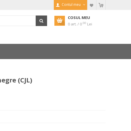
Contul meu
COSUL MEU
00
0 art. / 0
Lei
negre (CJL)