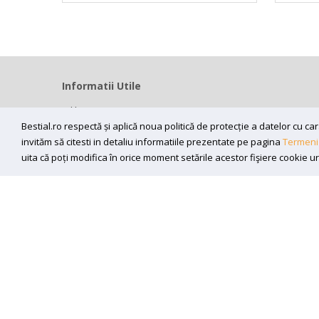
Informatii Utile
Home
Modalitati livrare
Bestial.ro respectă și aplică noua politică de protecție a datelor cu 
invităm să citesti in detaliu informatiile prezentate pe pagina
Termeni 
Efectuarea platii
uita că poți modifica în orice moment setările acestor fişiere cookie u
ANPC
Sunt de acord sa primesc newslettere
Copyright (C) 2026
bestial.ro -
All rights reserved.
SC BESTIAL RECORDS SRL, Nr. R.C.: J35/345/2005, C.U.I.: RO1
300218, Timisoara
Powered by
Net Interaction
.