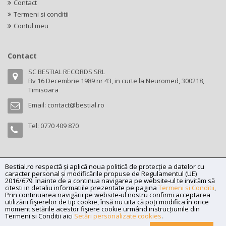
Contact
Termeni si conditii
Contul meu
Contact
SC BESTIAL RECORDS SRL
Bv 16 Decembrie 1989 nr 43, in curte la Neuromed, 300218,
Timisoara
Email:
contact@bestial.ro
Tel:
0770 409 870
Bestial.ro respectă și aplică noua politică de protecție a datelor cu
Copyright (C) 2026
bestial.ro -
All rights reserved.
caracter personal și modificările propuse de Regulamentul (UE)
SC BESTIAL RECORDS SRL, Nr. R.C.: J35/345/2005, C.U.I.: RO17197870,
2016/679. Înainte de a continua navigarea pe website-ul te invităm să
citesti in detaliu informatiile prezentate pe pagina
Termeni si Conditii
,
Adresa: Bv 16 Decembrie 1989 nr 43, in curte la Neuromed, 300218,
Prin continuarea navigării pe website-ul nostru confirmi acceptarea
Timisoara
utilizării fişierelor de tip cookie, însă nu uita că poți modifica în orice
moment setările acestor fişiere cookie urmând instrucțiunile din
Powered by
Net Interaction
.
Termeni si Conditii aici
Setări personalizate cookies
.