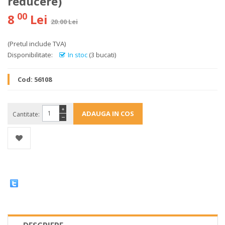
reducere)
00
8
Lei
20.00 Lei
(Pretul include TVA)
Disponibilitate:
In stoc
(3 bucati)
Cod:
56108
+
Cantitate:
−