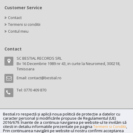
Customer Service
Contact
Termeni si conditii
Contul meu
Contact
SC BESTIAL RECORDS SRL
Bv 16 Decembrie 1989 nr 43, in curte la Neuromed, 300218,
Timisoara
Email:
contact@bestial.ro
Tel:
0770 409 870
Bestial.ro respectă și aplică noua politică de protecție a datelor cu
Copyright (C) 2026
bestial.ro -
All rights reserved.
caracter personal și modificările propuse de Regulamentul (UE)
SC BESTIAL RECORDS SRL, Nr. R.C.: J35/345/2005, C.U.I.: RO17197870,
2016/679. Înainte de a continua navigarea pe website-ul te invităm să
citesti in detaliu informatiile prezentate pe pagina
Termeni si Conditii
,
Adresa: Bv 16 Decembrie 1989 nr 43, in curte la Neuromed, 300218,
Prin continuarea navigării pe website-ul nostru confirmi acceptarea