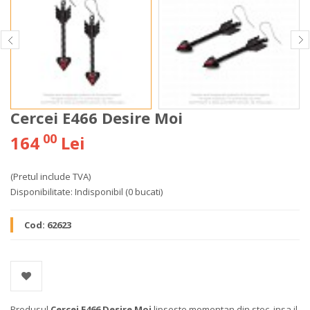
Cercei E466 Desire Moi
00
164
Lei
(Pretul include TVA)
Disponibilitate:
Indisponibil
(0 bucati)
Cod:
62623
Produsul
Cercei E466 Desire Moi
lipseste momentan din stoc, insa il