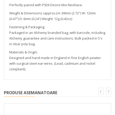
Perfectly paired with P926 Desire Moi Necklace.
Weight & Dimensions (approx.):H: 69mm (2.72") W: 12mm
(0.47") D: 6mm (0.24") Weight: 12g (0.42oz)
Fastening & Packaging:
Packaged in an Alchemy branded bag, with barcode, including
Alchemy guarantee and care instructions. Bulk packed in 5's
in clear poly bag.
Materials & Origin:
Designed and hand made in England in fine English pewter
with surgical steel ear-wires. (Lead, cadmium and nickel
compliant).
PRODUSE ASEMANATOARE