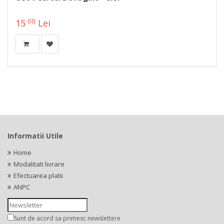
00
15
Lei
Informatii Utile
Home
Modalitati livrare
Efectuarea platii
ANPC
Sunt de acord sa primesc newslettere