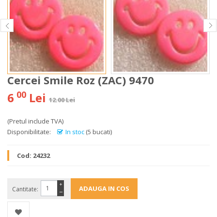
Cercei Smile Roz (ZAC) 9470
00
6
Lei
12.00 Lei
(Pretul include TVA)
Disponibilitate:
In stoc
(5 bucati)
Cod:
24232
+
Cantitate:
−