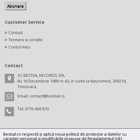
Customer Service
Contact
Termeni si conditii
Contul meu
Contact
SC BESTIAL RECORDS SRL
Bv 16 Decembrie 1989 nr 43, in curte la Neuromed, 300218,
Timisoara
Email:
contact@bestial.ro
Tel:
0770 409 870
Bestial.ro respectă și aplică noua politică de protecție a datelor cu
Copyright (C) 2026
bestial.ro -
All rights reserved.
caracter personal și modificările propuse de Regulamentul (UE)