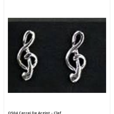
O504 Cercei De Argint - Clef