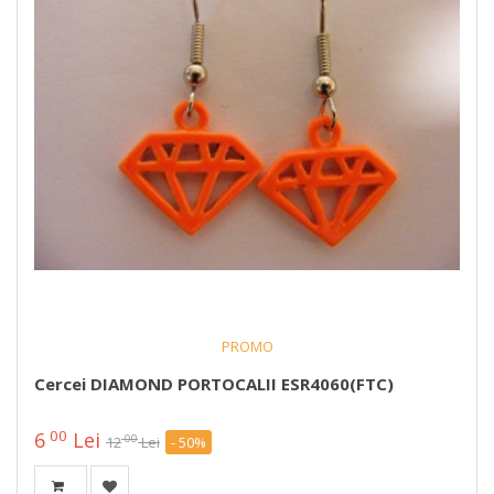
PROMO
Cercei DIAMOND PORTOCALII ESR4060(FTC)
00
6
Lei
00
12
Lei
- 50%