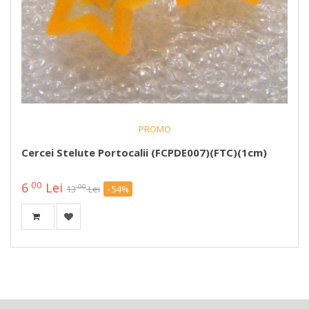
PROMO
Cercei Stelute Portocalii (FCPDE007)(FTC)(1cm)
00
6
Lei
00
13
Lei
- 54%