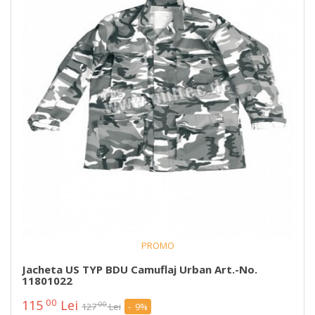
PROMO
Jacheta US TYP BDU Camuflaj Urban Art.-No.
11801022
00
115
Lei
00
127
Lei
- 9%