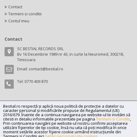
Contact
Termeni si conditii
Contul meu
Contact
SC BESTIAL RECORDS SRL
Bv 16 Decembrie 1989 nr 43, in curte la Neuromed, 300218,
Timisoara
Email:
contact@bestial.ro
Tel:
0770 409 870
Bestial.ro respectă și aplică noua politică de protecție a datelor cu
Copyright (C) 2026
bestial.ro -
All rights reserved.
caracter personal și modificările propuse de Regulamentul (UE)
SC BESTIAL RECORDS SRL, Nr. R.C.: J35/345/2005, C.U.I.: RO17197870,
2016/679. Înainte de a continua navigarea pe website-ul te invităm să
citesti in detaliu informatiile prezentate pe pagina
Termeni si Conditii
,
Adresa: Bv 16 Decembrie 1989 nr 43, in curte la Neuromed, 300218,
Prin continuarea navigării pe website-ul nostru confirmi acceptarea
Timisoara
utilizării fişierelor de tip cookie, însă nu uita că poți modifica în orice
moment setările acestor fişiere cookie urmând instrucțiunile din
Powered by
Net Interaction
.
Termeni si Conditii aici
Setări personalizate cookies
.