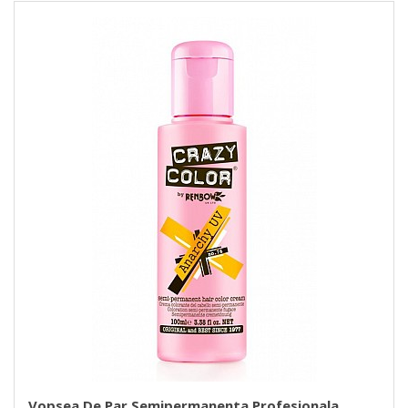
Vopsea De Par Semipermanenta Profesionala