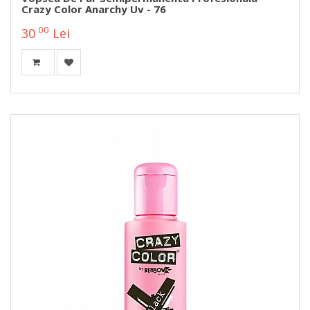
Crazy Color Anarchy Uv - 76
00
30
Lei