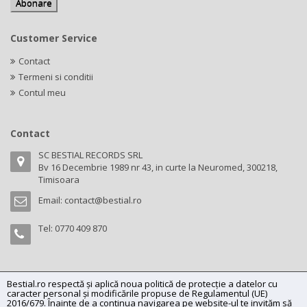
Customer Service
Contact
Termeni si conditii
Contul meu
Contact
SC BESTIAL RECORDS SRL
Bv 16 Decembrie 1989 nr 43, in curte la Neuromed, 300218,
Timisoara
Email:
contact@bestial.ro
Tel:
0770 409 870
Bestial.ro respectă și aplică noua politică de protecție a datelor cu
Copyright (C) 2026
bestial.ro -
All rights reserved.
caracter personal și modificările propuse de Regulamentul (UE)
SC BESTIAL RECORDS SRL, Nr. R.C.: J35/345/2005, C.U.I.: RO17197870,
2016/679. Înainte de a continua navigarea pe website-ul te invităm să