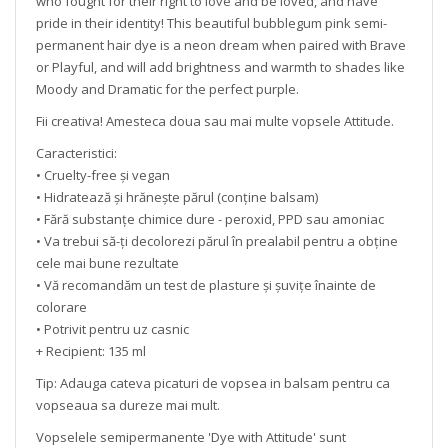
who fought for their right to love and be loved, and have
pride in their identity! This beautiful bubblegum pink semi-
permanent hair dye is a neon dream when paired with Brave
or Playful, and will add brightness and warmth to shades like
Moody and Dramatic for the perfect purple.
Fii creativa! Amesteca doua sau mai multe vopsele Attitude.
Caracteristici:
• Cruelty-free și vegan
• Hidratează și hrănește părul (conține balsam)
• Fără substanțe chimice dure - peroxid, PPD sau amoniac
• Va trebui să-ți decolorezi părul în prealabil pentru a obține
cele mai bune rezultate
• Vă recomandăm un test de plasture și șuvițe înainte de
colorare
• Potrivit pentru uz casnic
+ Recipient: 135 ml
Tip: Adauga cateva picaturi de vopsea in balsam pentru ca
vopseaua sa dureze mai mult.
Vopselele semipermanente 'Dye with Attitude' sunt