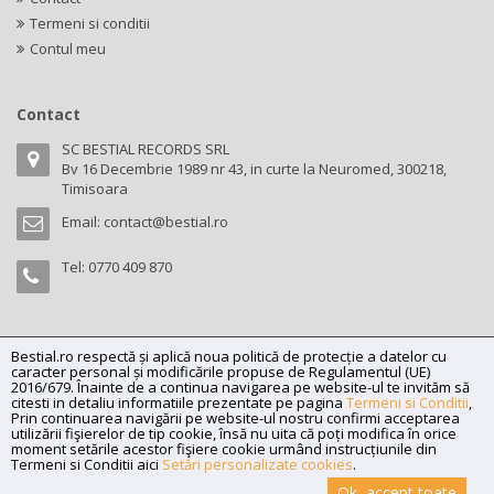
Termeni si conditii
Contul meu
Contact
SC BESTIAL RECORDS SRL
Bv 16 Decembrie 1989 nr 43, in curte la Neuromed, 300218,
Timisoara
Email:
contact@bestial.ro
Tel:
0770 409 870
Bestial.ro respectă și aplică noua politică de protecție a datelor cu
Copyright (C) 2026
bestial.ro -
All rights reserved.
caracter personal și modificările propuse de Regulamentul (UE)
SC BESTIAL RECORDS SRL, Nr. R.C.: J35/345/2005, C.U.I.: RO17197870,
2016/679. Înainte de a continua navigarea pe website-ul te invităm să
citesti in detaliu informatiile prezentate pe pagina
Termeni si Conditii
,
Adresa: Bv 16 Decembrie 1989 nr 43, in curte la Neuromed, 300218,
Prin continuarea navigării pe website-ul nostru confirmi acceptarea
Timisoara
utilizării fişierelor de tip cookie, însă nu uita că poți modifica în orice
moment setările acestor fişiere cookie urmând instrucțiunile din
Powered by
Net Interaction
.
Termeni si Conditii aici
Setări personalizate cookies
.
Ok, accept toate