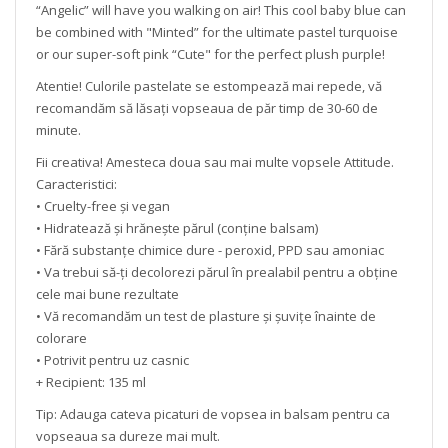
“Angelic” will have you walking on air! This cool baby blue can
be combined with "Minted” for the ultimate pastel turquoise
or our super-soft pink “Cute" for the perfect plush purple!
Atentie! Culorile pastelate se estompează mai repede, vă
recomandăm să lăsați vopseaua de păr timp de 30-60 de
minute.
Fii creativa! Amesteca doua sau mai multe vopsele Attitude.
Caracteristici:
• Cruelty-free și vegan
• Hidratează și hrănește părul (conține balsam)
• Fără substanțe chimice dure - peroxid, PPD sau amoniac
• Va trebui să-ți decolorezi părul în prealabil pentru a obține
cele mai bune rezultate
• Vă recomandăm un test de plasture și șuvițe înainte de
colorare
• Potrivit pentru uz casnic
+ Recipient: 135 ml
Tip: Adauga cateva picaturi de vopsea in balsam pentru ca
vopseaua sa dureze mai mult.