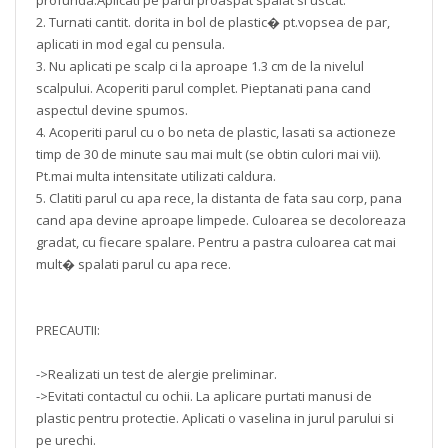
profunda.Aplicati pe parul proaspat spalat si uscat.
2. Turnati cantit. dorita in bol de plastic� pt.vopsea de par,
aplicati in mod egal cu pensula.
3. Nu aplicati pe scalp ci la aproape 1.3 cm de la nivelul
scalpului. Acoperiti parul complet. Pieptanati pana cand
aspectul devine spumos.
4. Acoperiti parul cu o bo neta de plastic, lasati sa actioneze
timp de 30 de minute sau mai mult (se obtin culori mai vii).
Pt.mai multa intensitate utilizati caldura.
5. Clatiti parul cu apa rece, la distanta de fata sau corp, pana
cand apa devine aproape limpede. Culoarea se decoloreaza
gradat, cu fiecare spalare. Pentru a pastra culoarea cat mai
mult� spalati parul cu apa rece.
PRECAUTII:
->Realizati un test de alergie preliminar.
->Evitati contactul cu ochii. La aplicare purtati manusi de
plastic pentru protectie. Aplicati o vaselina in jurul parului si
pe urechi.