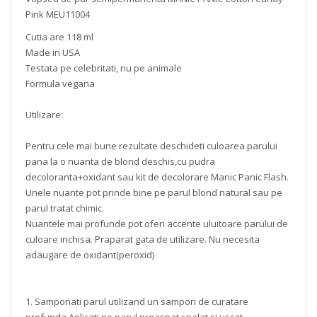
Pink MEU11004
Cutia are 118 ml
Made in USA
Testata pe celebritati, nu pe animale
Formula vegana
Utilizare:
Pentru cele mai bune rezultate deschideti culoarea parului
pana la o nuanta de blond deschis,cu pudra
decoloranta+oxidant sau kit de decolorare Manic Panic Flash.
Unele nuante pot prinde bine pe parul blond natural sau pe
parul tratat chimic.
Nuantele mai profunde pot oferi accente uluitoare parului de
culoare inchisa. Praparat gata de utilizare. Nu necesita
adaugare de oxidant(peroxid)
1. Samponati parul utilizand un sampon de curatare