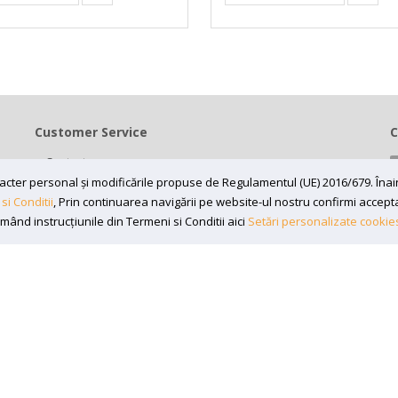
Customer Service
C
Contact
Termeni si conditii
caracter personal și modificările propuse de Regulamentul (UE) 2016/679. În
si Conditii
, Prin continuarea navigării pe website-ul nostru confirmi acceptare
Contul meu
rmând instrucțiunile din Termeni si Conditii aici
Setări personalizate cookie
7197870, Adresa: Bv 16 Decembrie 1989 nr 43, in curte la Neuromed,