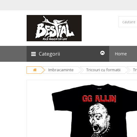
Categorii
Home
Imbracaminte
Tricouri cu formatii
Tr