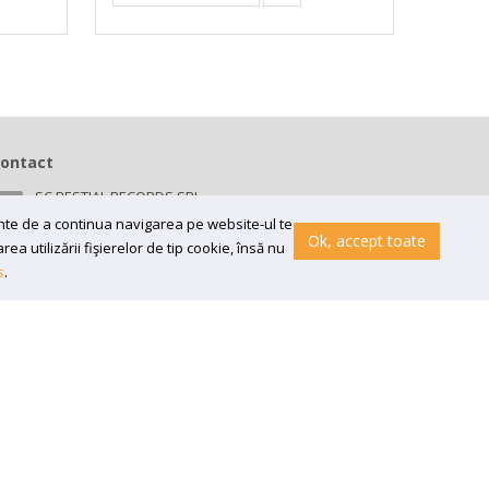
ontact
SC BESTIAL RECORDS SRL
Bv 16 Decembrie 1989 nr 43, in curte la Neuromed,
ainte de a continua navigarea pe website-ul te
300218, Timisoara
Ok, accept toate
a utilizării fişierelor de tip cookie, însă nu
Email:
contact@bestial.ro
s
.
Tel:
0770 409 870