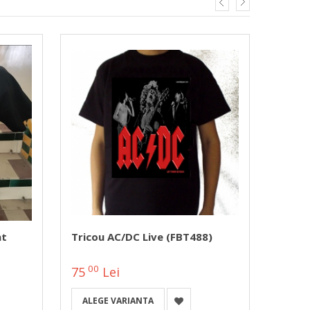
at
Tricou AC/DC Live (FBT488)
Trico
Hellen
ST219
00
0
75
Lei
115
ALEGE VARIANTA
ALEG