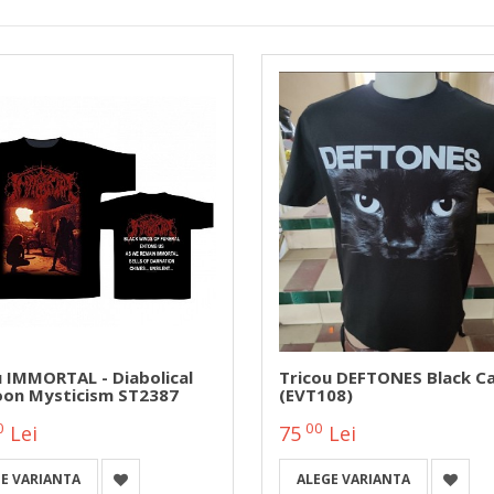
u IMMORTAL - Diabolical
Tricou DEFTONES Black C
oon Mysticism ST2387
(EVT108)
0
00
Lei
75
Lei
E VARIANTA
ALEGE VARIANTA