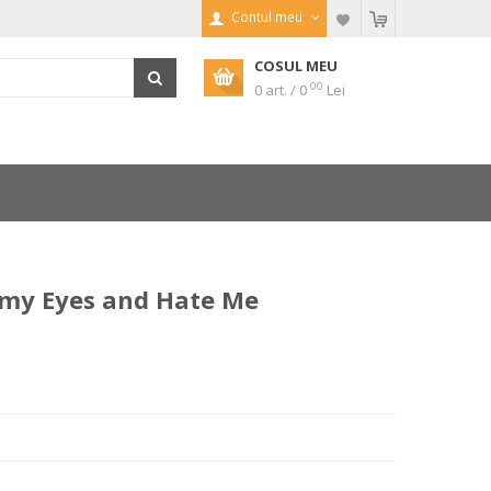
Contul meu
COSUL MEU
00
0 art. / 0
Lei
o my Eyes and Hate Me