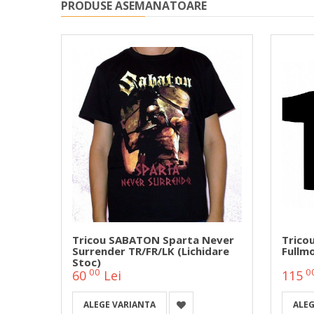
PRODUSE ASEMANATOARE
 Night
Tricou SABATON Sparta Never
Trico
Surrender TR/FR/LK (lichidare
Fullm
Stoc)
00
0
60
Lei
115
ALEGE VARIANTA
ALEG