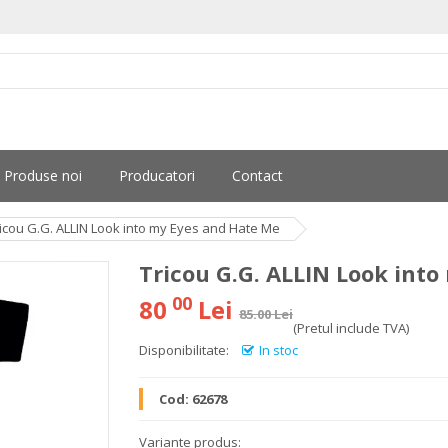
Produse noi
Producatori
Contact
icou G.G. ALLIN Look into my Eyes and Hate Me
Tricou G.G. ALLIN Look int
00
80
Lei
85.00 Lei
(Pretul include TVA)
Disponibilitate:
In stoc
Cod:
62678
Variante produs: