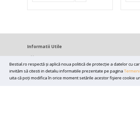
Informatii Utile
Home
Modalitati livrare
Bestial.ro respectă și aplică noua politică de protecție a datelor cu 
invităm să citesti in detaliu informatiile prezentate pe pagina
Termeni 
Efectuarea platii
uita că poți modifica în orice moment setările acestor fişiere cookie u
ANPC
Sunt de acord sa primesc newslettere
Copyright (C) 2026
bestial.ro -
All rights reserved.
SC BESTIAL RECORDS SRL, Nr. R.C.: J35/345/2005, C.U.I.: RO1