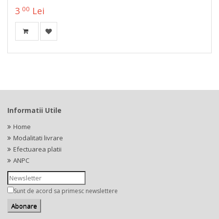
00
3
Lei
Informatii Utile
Home
Modalitati livrare
Efectuarea platii
ANPC
Sunt de acord sa primesc newslettere