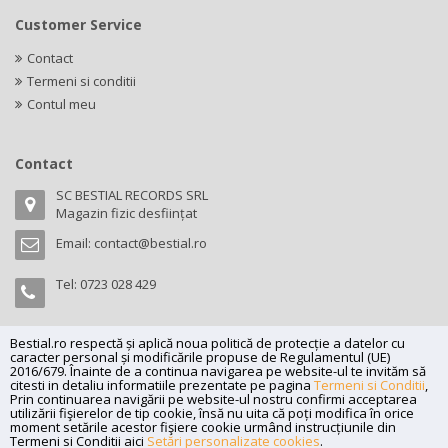
Customer Service
Contact
Termeni si conditii
Contul meu
Contact
SC BESTIAL RECORDS SRL
Magazin fizic desființat
Email:
contact@bestial.ro
Tel:
0723 028 429
Bestial.ro respectă și aplică noua politică de protecție a datelor cu
caracter personal și modificările propuse de Regulamentul (UE)
Copyright (C) 2026
bestial.ro -
All rights reserved.
2016/679. Înainte de a continua navigarea pe website-ul te invităm să
citesti in detaliu informatiile prezentate pe pagina
Termeni si Conditii
,
SC BESTIAL RECORDS SRL, Nr. R.C.: J35/345/2005, C.U.I.: RO17197870,
Prin continuarea navigării pe website-ul nostru confirmi acceptarea
Adresa: Magazin fizic desființat
utilizării fişierelor de tip cookie, însă nu uita că poți modifica în orice
moment setările acestor fişiere cookie urmând instrucțiunile din
Powered by
Net Interaction
.
Termeni si Conditii aici
Setări personalizate cookies
.