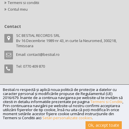
Termeni si conditii
Contul meu
Contact
SC BESTIAL RECORDS SRL
Bv 16 Decembrie 1989 nr 43, in curte la Neuromed, 300218,
Timisoara
Email:
contact@bestial.ro
Tel:
0770 409 870
Bestial.ro respectă și aplică noua politică de protecție a datelor cu
Copyright (C) 2026
bestial.ro -
All rights reserved.
caracter personal și modificările propuse de Regulamentul (UE)
SC BESTIAL RECORDS SRL, Nr. R.C.: J35/345/2005, C.U.I.: RO17197870,
2016/679. Înainte de a continua navigarea pe website-ul te invităm să
citesti in detaliu informatiile prezentate pe pagina
Termeni si Conditii
,
Adresa: Bv 16 Decembrie 1989 nr 43, in curte la Neuromed, 300218,
Prin continuarea navigării pe website-ul nostru confirmi acceptarea
Timisoara
utilizării fişierelor de tip cookie, însă nu uita că poți modifica în orice
moment setările acestor fişiere cookie urmând instrucțiunile din
Powered by
Net Interaction
.
Termeni si Conditii aici
Setări personalizate cookies
.
Ok, accept toate