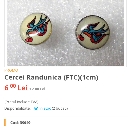
PROMO
Cercei Randunica (FTC)(1cm)
00
6
Lei
12.00 Lei
(Pretul include TVA)
Disponibilitate:
In stoc
(2 bucati)
Cod:
39049