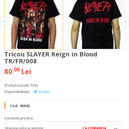
Tricou SLAYER Reign in Blood
TR/FR/008
00
80
Lei
(Pretul include TVA)
Disponibilitate:
In stoc
Cod:
45642
Variante produs:
Marime imbracaminte:
LA COMANDA