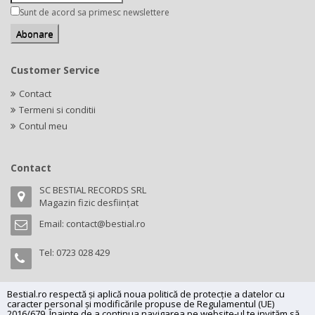
Sunt de acord sa primesc newslettere
Customer Service
Contact
Termeni si conditii
Contul meu
Contact
SC BESTIAL RECORDS SRL
Magazin fizic desființat
Email:
contact@bestial.ro
Tel:
0723 028 429
Bestial.ro respectă și aplică noua politică de protecție a datelor cu
caracter personal și modificările propuse de Regulamentul (UE)
Copyright (C) 2026
bestial.ro -
All rights reserved.
2016/679. Înainte de a continua navigarea pe website-ul te invităm să