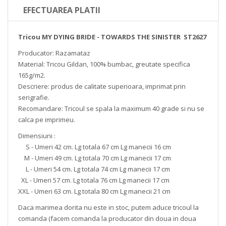
EFECTUAREA PLATII
Tricou MY DYING BRIDE - TOWARDS THE SINISTER ST2627
Producator: Razamataz
Material: Tricou Gildan, 100% bumbac, greutate specifica
165g/m2.
Descriere: produs de calitate superioara, imprimat prin
serigrafie.
Recomandare: Tricoul se spala la maximum 40 grade si nu se
calca pe imprimeu.
Dimensiuni :
S - Umeri 42 cm. Lg totala 67 cm Lg manecii 16 cm
M - Umeri 49 cm. Lg totala 70 cm Lg manecii 17 cm
L - Umeri 54 cm. Lg totala 74 cm Lg manecii 17 cm
XL - Umeri 57 cm. Lg totala 76 cm Lg manecii 17 cm
XXL - Umeri 63 cm. Lg totala 80 cm Lg manecii 21 cm
Daca marimea dorita nu este in stoc, putem aduce tricoul la
comanda (facem comanda la producator din doua in doua