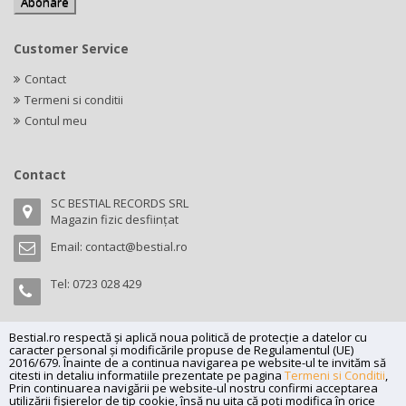
Customer Service
Contact
Termeni si conditii
Contul meu
Contact
SC BESTIAL RECORDS SRL
Magazin fizic desființat
Email:
contact@bestial.ro
Tel:
0723 028 429
Bestial.ro respectă și aplică noua politică de protecție a datelor cu
caracter personal și modificările propuse de Regulamentul (UE)
Copyright (C) 2026
bestial.ro -
All rights reserved.
2016/679. Înainte de a continua navigarea pe website-ul te invităm să
citesti in detaliu informatiile prezentate pe pagina
Termeni si Conditii
,
SC BESTIAL RECORDS SRL, Nr. R.C.: J35/345/2005, C.U.I.: RO17197870,
Prin continuarea navigării pe website-ul nostru confirmi acceptarea
Adresa: Magazin fizic desființat
utilizării fişierelor de tip cookie, însă nu uita că poți modifica în orice