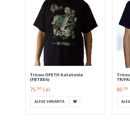
/FR/LK
Tricou OPETH Katatonia
Trico
(FBT884)
TR/FR
00
00
75
Lei
80
ALEGE VARIANTA
ALEG