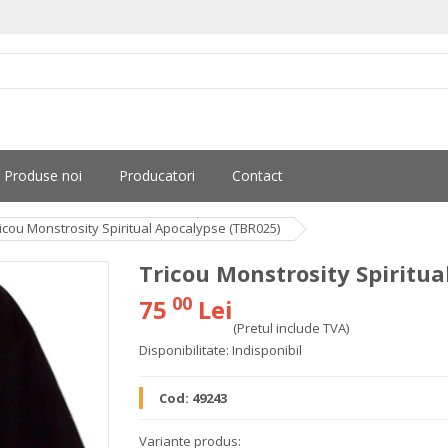
Produse noi
Producatori
Contact
icou Monstrosity Spiritual Apocalypse (TBR025)
Tricou Monstrosity Spiritu
00
75
Lei
(Pretul include TVA)
Disponibilitate:
Indisponibil
Cod:
49243
Variante produs: