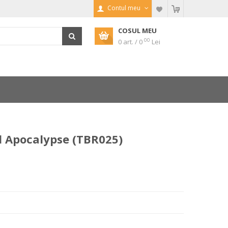
Contul meu
COSUL MEU
00
0 art. / 0
Lei
al Apocalypse (TBR025)