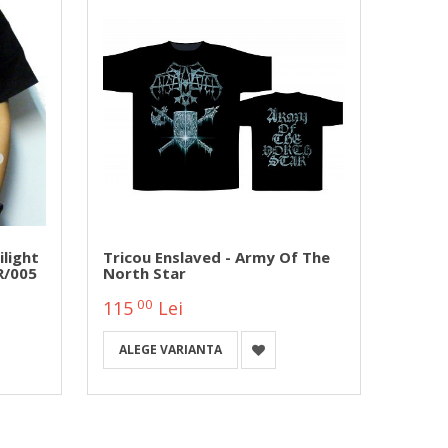
light
Tricou Enslaved - Army Of The
Trico
R/005
North Star
Black
00
0
115
Lei
115
ALEGE VARIANTA
ALEG