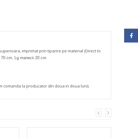
superioara, imprimat prin tiparire pe material (Direct to
a 70 cm, Lg manecii 20 cm.
m comanda la producator din doua in doua luni).