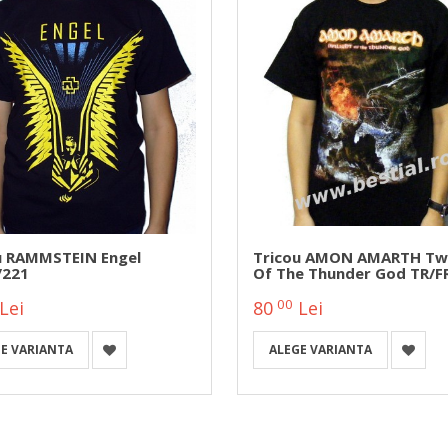
u RAMMSTEIN Engel
Tricou AMON AMARTH Twi
/221
Of The Thunder God TR/F
00
Lei
80
Lei
E VARIANTA
ALEGE VARIANTA