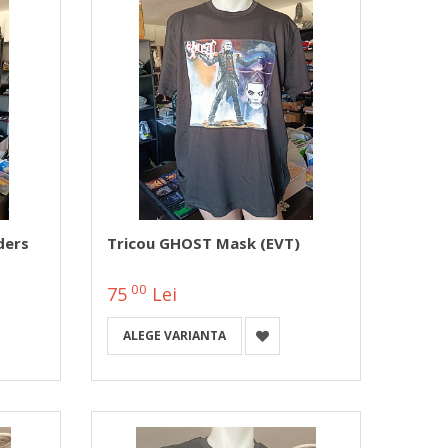
ders
Tricou GHOST Mask (EVT)
00
75
Lei
ALEGE VARIANTA