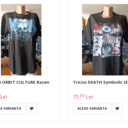
u ORBIT CULTURE Razen
Tricou DEATH Symbolic (
00
Lei
75
Lei
GE VARIANTA
ALEGE VARIANTA