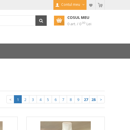
Contul meu
COSUL MEU
00
0 art. / 0
Lei
<
1
2
3
4
5
6
7
8
9
27
28
>