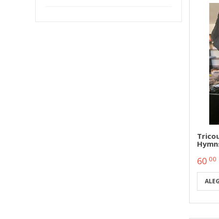
Trico
Hymns
00
60
ALE