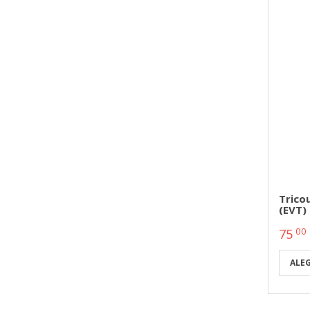
Trico
(EVT)
00
75
ALE