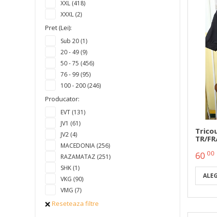
XXL (418)
XXXL (2)
Pret (Lei):
Sub 20 (1)
20 - 49 (9)
50 - 75 (456)
76 - 99 (95)
100 - 200 (246)
Producator:
EVT (131)
JV1 (61)
Trico
JV2 (4)
TR/FR
MACEDONIA (256)
00
60
RAZAMATAZ (251)
SHK (1)
ALE
VKG (90)
VMG (7)
Reseteaza filtre