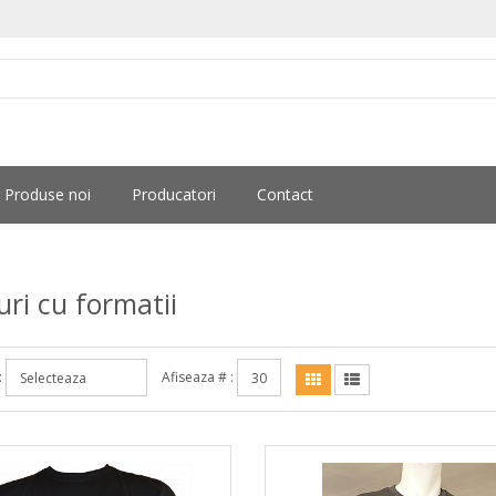
Produse noi
Producatori
Contact
uri cu formatii
:
Afiseaza # :