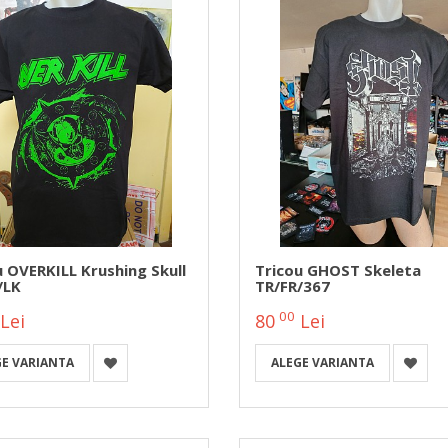
u OVERKILL Krushing Skull
Tricou GHOST Skeleta
/LK
TR/FR/367
00
Lei
80
Lei
GE VARIANTA
ALEGE VARIANTA