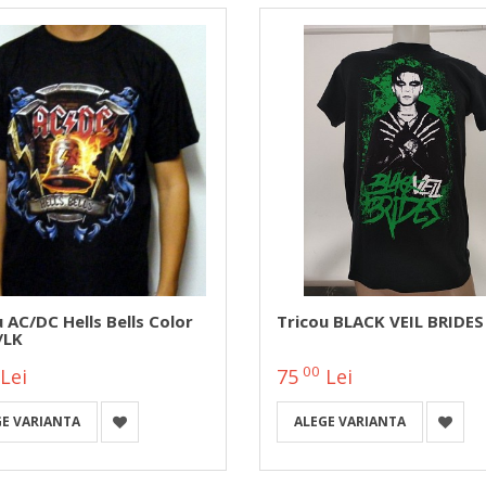
 AC/DC Hells Bells Color
Tricou BLACK VEIL BRIDES
/LK
00
Lei
75
Lei
GE VARIANTA
ALEGE VARIANTA