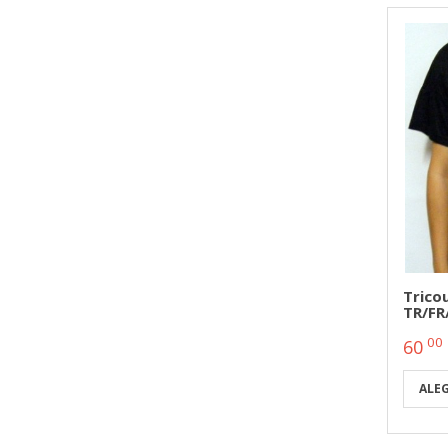
Tricou
TR/FR
00
60
ALE