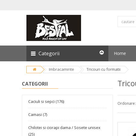
Categorii
Home
Imbracaminte
Tricouri cu formatii
Trico
CATEGORII
Caciuli si sepci (176)
Ordonare:
Camasi (7)
Chilotei si ciorapi dama / Sosete unisex
(25)