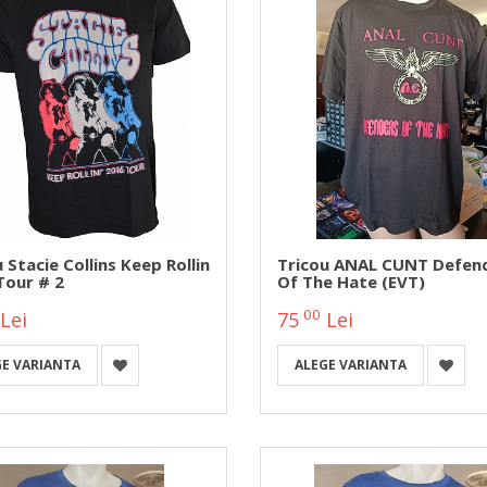
 Stacie Collins Keep Rollin
Tricou ANAL CUNT Defen
Tour # 2
Of The Hate (EVT)
00
Lei
75
Lei
GE VARIANTA
ALEGE VARIANTA