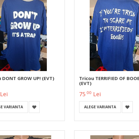
u DONT GROW UP! (EVT)
Tricou TERRIFIED OF BOO
(EVT)
00
Lei
75
Lei
GE VARIANTA
ALEGE VARIANTA