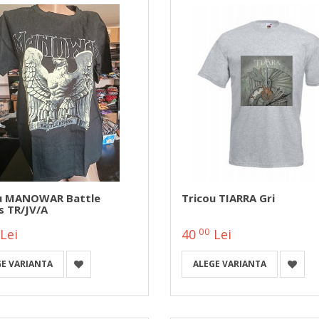
u MANOWAR Battle
Tricou TIARRA Gri
 TR/JV/A
00
Lei
40
Lei
GE VARIANTA
ALEGE VARIANTA