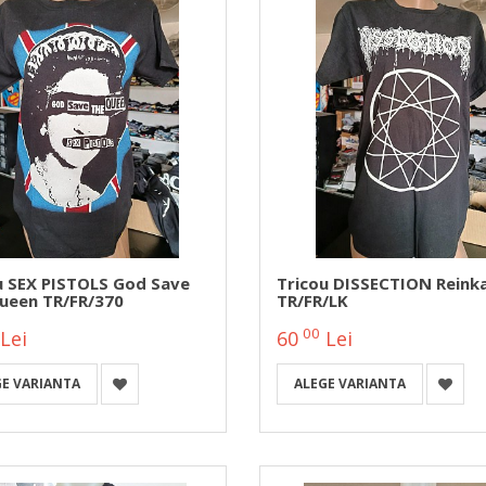
u SEX PISTOLS God Save
Tricou DISSECTION Reink
ueen TR/FR/370
TR/FR/LK
00
Lei
60
Lei
GE VARIANTA
ALEGE VARIANTA