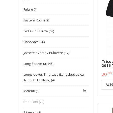
Fulare (1)
Fuste si Rochii (9)
Girlie-uri / Bluze (62)
Hanorace (76)
Jachete / Veste / Pulovere (17)
Tricou
Long Sleeve-uri (45)
2016 
00
20
Longsleeves Smartass (Longsleeves cu
INSCRIPTII FUNNY) (4)
ALE
Maieuri (1)
Pantaloni (29)
Pijamale (1)