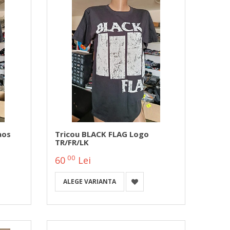
aos
Tricou BLACK FLAG Logo
TR/FR/LK
00
60
Lei
ALEGE VARIANTA