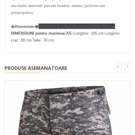
mai multe materiale precum bumbac, matase, poliester sau
polipropilena.
marimea S: talie 76 cm; lungime 103 cm
�
Dimensiune�
DIMENSIUNI pentru marimea XS:
Lungime: 105 cm
Lungime
crac: 80 cm
Talie: 78 cm
PRODUSE ASEMANATOARE