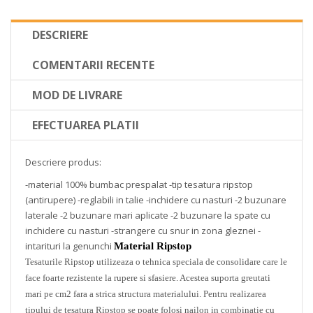
DESCRIERE
COMENTARII RECENTE
MOD DE LIVRARE
EFECTUAREA PLATII
Descriere produs:
-material 100% bumbac prespalat -tip tesatura ripstop
(antirupere) -reglabili in talie -inchidere cu nasturi -2 buzunare
laterale -2 buzunare mari aplicate -2 buzunare la spate cu
inchidere cu nasturi -strangere cu snur in zona gleznei -
intarituri la genunchi
Material Ripstop
Tesaturile Ripstop utilizeaza o tehnica speciala de consolidare care le
face foarte rezistente la rupere si sfasiere. Acestea suporta greutati
mari pe cm2 fara a strica structura materialului. Pentru realizarea
tipului de tesatura Ripstop se poate folosi nailon in combinatie cu