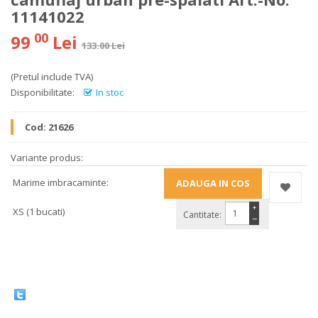
11141022
00
99
Lei
133.00 Lei
(Pretul include TVA)
Disponibilitate:
In stoc
Cod:
21626
Variante produs:
Marime imbracaminte:
+
XS (1 bucati)
Cantitate:
−