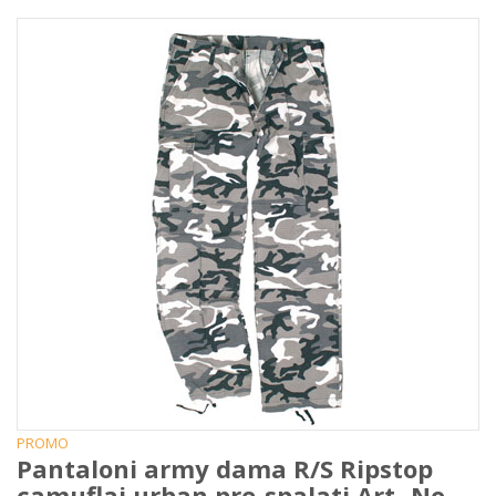
PROMO
Pantaloni army dama R/S Ripstop
camuflaj urban pre-spalati Art.-No.