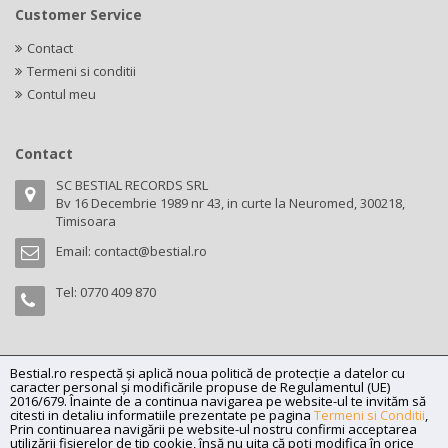
Customer Service
Contact
Termeni si conditii
Contul meu
Contact
SC BESTIAL RECORDS SRL
Bv 16 Decembrie 1989 nr 43, in curte la Neuromed, 300218,
Timisoara
Email:
contact@bestial.ro
Tel:
0770 409 870
Bestial.ro respectă și aplică noua politică de protecție a datelor cu
Copyright (C) 2026
bestial.ro -
All rights reserved.
caracter personal și modificările propuse de Regulamentul (UE)
SC BESTIAL RECORDS SRL, Nr. R.C.: J35/345/2005, C.U.I.: RO17197870,
2016/679. Înainte de a continua navigarea pe website-ul te invităm să
citesti in detaliu informatiile prezentate pe pagina
Termeni si Conditii
,
Adresa: Bv 16 Decembrie 1989 nr 43, in curte la Neuromed, 300218,
Prin continuarea navigării pe website-ul nostru confirmi acceptarea
Timisoara
utilizării fişierelor de tip cookie, însă nu uita că poți modifica în orice